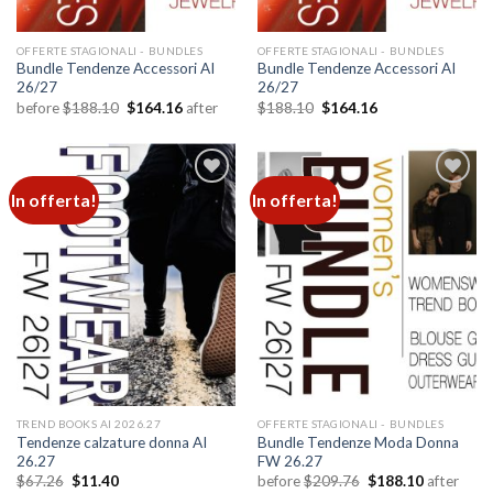
OFFERTE STAGIONALI - BUNDLES
OFFERTE STAGIONALI - BUNDLES
Bundle Tendenze Accessori AI
Bundle Tendenze Accessori AI
26/27
26/27
Il
Il
Il
Il
before
$
188.10
$
164.16
after
$
188.10
$
164.16
prezzo
prezzo
prezzo
prezzo
originale
attuale
originale
attuale
era:
è:
era:
è:
$188.10.
$164.16.
$188.10.
$164.16.
In offerta!
In offerta!
Add to
Add to
wishlist
wishlist
TREND BOOKS AI 2026.27
OFFERTE STAGIONALI - BUNDLES
Tendenze calzature donna AI
Bundle Tendenze Moda Donna
26.27
FW 26.27
Il
Il
Il
Il
$
67.26
$
11.40
before
$
209.76
$
188.10
after