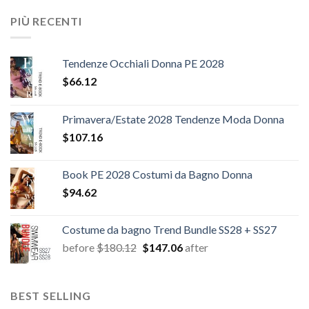
$109.44.
$0.00.
PIÙ RECENTI
Tendenze Occhiali Donna PE 2028
$
66.12
Primavera/Estate 2028 Tendenze Moda Donna
$
107.16
Book PE 2028 Costumi da Bagno Donna
$
94.62
Costume da bagno Trend Bundle SS28 + SS27
Il
Il
before
$
180.12
$
147.06
after
prezzo
prezzo
originale
attuale
era:
è:
BEST SELLING
$180.12.
$147.06.