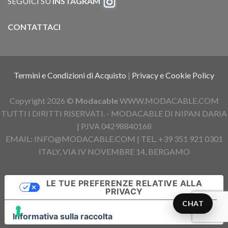
SEGUICI SU
INSTAGRAM
CONTATTACI
Termini e Condizioni di Acquisto
|
Privacy e Cookie Policy
Copyright 2026 ©
Modacable
WWW.MODACABLE.COM
TUTTI I DIRITTI RISERVATI. - MODACABLE DI NIPAN DARIA
| P.IVA 04298840168
EMAIL: INFO@MODACABLE.COM | TEL. +39 351 921 0301
ITALY, VIA IV NOVEMBRE 14, BERGAMO
LE TUE PREFERENZE RELATIVE ALLA
PRIVACY
CHAT
Informativa sulla raccolta