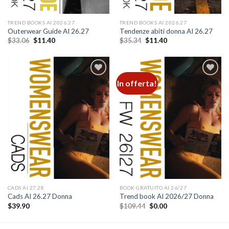
TREND BOOKS AI 2026.27
TREND BOOKS AI 2026.27
Outerwear Guide AI 26.27
Tendenze abiti donna AI 26.27
Il
Il
Il
Il
$
33.06
$
11.40
$
35.34
$
11.40
prezzo
prezzo
prezzo
prezzo
originale
attuale
originale
attuale
era:
è:
era:
è:
$33.06.
$11.40.
$35.34.
$11.40.
In offerta!
Add to
Add to
wishlist
wishlist
CADS AI 27.28
BOOK GRATUITO AI 26/27
Cads AI 26.27 Donna
Trend book AI 2026/27 Donna
Il
Il
$
39.90
$
109.44
$
0.00
prezzo
prezzo
originale
attuale
era:
è: