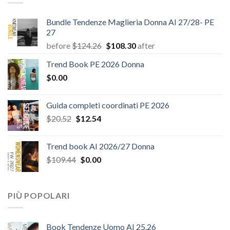
Bundle Tendenze Maglieria Donna AI 27/28- PE
27
Il
Il
before
$
124.26
$
108.30
after
prezzo
prezzo
Trend Book PE 2026 Donna
originale
attuale
$
0.00
era:
è:
$124.26.
$108.30.
Guida completi coordinati PE 2026
Il
Il
$
20.52
$
12.54
prezzo
prezzo
originale
attuale
Trend book AI 2026/27 Donna
era:
è:
Il
Il
$
109.44
$
0.00
$20.52.
$12.54.
prezzo
prezzo
originale
attuale
era:
è:
PIÙ POPOLARI
$109.44.
$0.00.
Book Tendenze Uomo AI 25.26