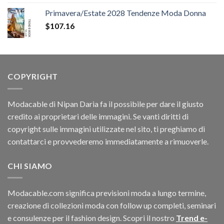
originale
attuale
Primavera/Estate 2028 Tendenze Moda Donna
era:
è:
$
107.16
$60.42.
$11.40.
COPYRIGHT
Modacable di Nipan Daria fa il possibile per dare il giusto
credito ai proprietari delle immagini. Se vanti diritti di
copyright sulle immagini utilizzate nel sito, ti preghiamo di
contattarci e provvederemo immediatamente a rimuoverle.
CHI SIAMO
Modacable.com significa previsioni moda a lungo termine,
creazione di collezioni moda con follow up completi, seminari
e consulenze per il fashion design. Scopri il nostro
Trend e-