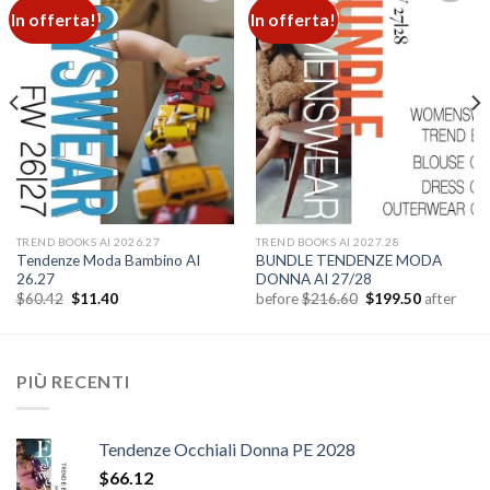
In offerta!
In offerta!
Add to
Add to
wishlist
wishlist
TREND BOOKS AI 2026.27
TREND BOOKS AI 2027.28
Tendenze Moda Bambino AI
BUNDLE TENDENZE MODA
26.27
DONNA AI 27/28
Il
Il
Il
Il
$
60.42
$
11.40
before
$
216.60
$
199.50
after
prezzo
prezzo
prezzo
prezzo
originale
attuale
originale
attuale
era:
è:
era:
è:
$60.42.
$11.40.
$216.60.
$199.50.
PIÙ RECENTI
Tendenze Occhiali Donna PE 2028
$
66.12