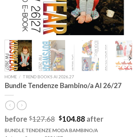
HOME
/
TREND BOOKS AI 2026.27
Bundle Tendenze Bambino/a AI 26/27
Il
Il
before
127.68
104.88
after
$
$
prezzo
prezzo
BUNDLE TENDENZE MODA BAMBINO/A
originale
attuale