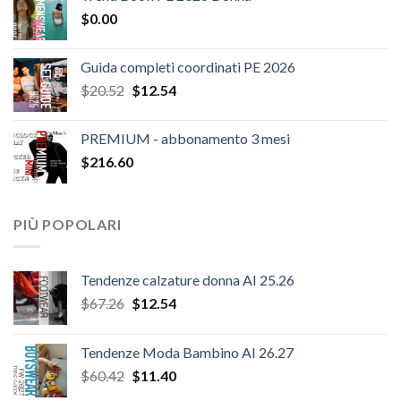
$
0.00
era:
è:
$124.26.
$108.30.
Guida completi coordinati PE 2026
Il
Il
$
20.52
$
12.54
prezzo
prezzo
originale
attuale
PREMIUM - abbonamento 3 mesi
era:
è:
$
216.60
$20.52.
$12.54.
PIÙ POPOLARI
Tendenze calzature donna AI 25.26
Il
Il
$
67.26
$
12.54
prezzo
prezzo
originale
attuale
Tendenze Moda Bambino AI 26.27
era:
è:
Il
Il
$
60.42
$
11.40
$67.26.
$12.54.
prezzo
prezzo