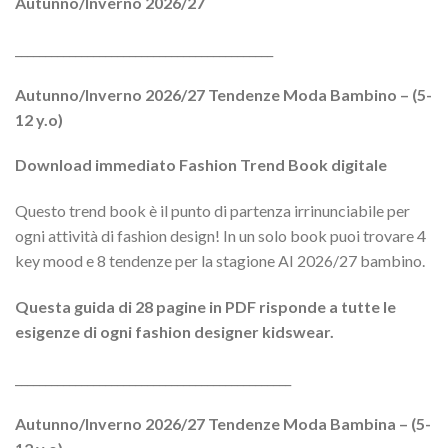
Autunno/Inverno 2026/27
era:
è:
$127.68.
$104.88.
___________________________________________
Autunno/Inverno 2026/27 Tendenze Moda Bambino – (5-
12 y.o)
Download immediato Fashion Trend Book digitale
Questo trend book è il punto di partenza irrinunciabile per
ogni attività di fashion design! In un solo book puoi trovare 4
key mood e 8 tendenze per la stagione AI 2026/27 bambino.
Questa guida di 28 pagine in PDF risponde a tutte le
esigenze di ogni fashion designer kidswear.
______________________________________________
Autunno/Inverno 2026/27 Tendenze Moda Bambina – (5-