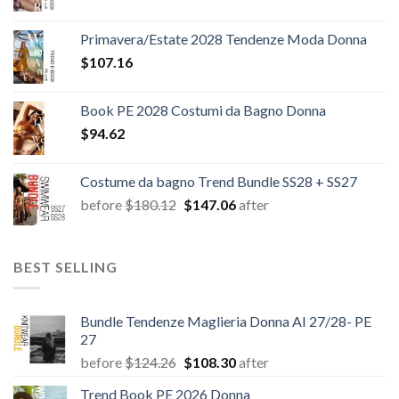
Primavera/Estate 2028 Tendenze Moda Donna
$
107.16
Book PE 2028 Costumi da Bagno Donna
$
94.62
Costume da bagno Trend Bundle SS28 + SS27
Il
Il
before
$
180.12
$
147.06
after
prezzo
prezzo
originale
attuale
era:
è:
BEST SELLING
$180.12.
$147.06.
Bundle Tendenze Maglieria Donna AI 27/28- PE
27
Il
Il
before
$
124.26
$
108.30
after
prezzo
prezzo
Trend Book PE 2026 Donna
originale
attuale