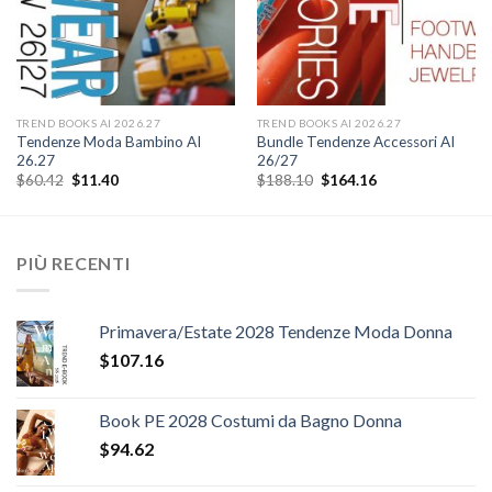
TREND BOOKS AI 2026.27
TREND BOOKS AI 2026.27
Tendenze Moda Bambino AI
Bundle Tendenze Accessori AI
26.27
26/27
Il
Il
Il
Il
$
60.42
$
11.40
$
188.10
$
164.16
prezzo
prezzo
prezzo
prezzo
originale
attuale
originale
attuale
era:
è:
era:
è:
$60.42.
$11.40.
$188.10.
$164.16.
PIÙ RECENTI
Primavera/Estate 2028 Tendenze Moda Donna
$
107.16
Book PE 2028 Costumi da Bagno Donna
$
94.62