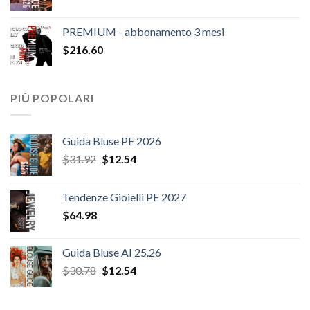
prezzo
prezzo
originale
attuale
PREMIUM - abbonamento 3 mesi
era:
è:
$
216.60
$20.52.
$12.54.
PIÙ POPOLARI
Guida Bluse PE 2026
Il
Il
$
31.92
$
12.54
prezzo
prezzo
originale
attuale
Tendenze Gioielli PE 2027
era:
è:
$
64.98
$31.92.
$12.54.
Guida Bluse AI 25.26
Il
Il
$
30.78
$
12.54
prezzo
prezzo
originale
attuale