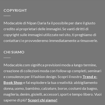
era:
è:
$30.78.
$12.54.
COPYRIGHT
Modacable di Nipan Daria fa il possibile per dare il giusto
credito ai proprietari delle immagini. Se vanti diritti di
copyright sulle immagini utilizzate nel sito, ti preghiamo di
contattarci e provvederemo immediatamente a rimuoverle.
CHI SIAMO
Modacable.com significa previsioni moda a lungo termine,
creazione di collezioni moda con follow up completi, seminari
e consulenze per il fashion design. Scopri il nostro
Trend e-
Book Shop
e fai esplodere la tua creatività: abbigliamento
donna, uomo, bambino, calzature, borse, costumi da bagno,
maglieria, denim, gioielli, accessori, sport e tempo libero. Vuoi
saperne di più?
Scopri chi siamo!