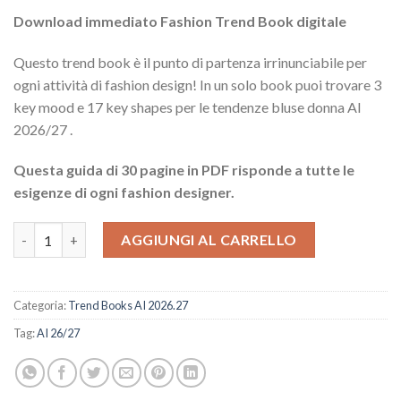
era:
è:
Download immediato Fashion Trend Book digitale
$31.92.
$11.40.
Questo trend book è il punto di partenza irrinunciabile per
ogni attività di fashion design! In un solo book puoi trovare 3
key mood e 17 key shapes per le tendenze bluse donna AI
2026/27 .
Questa guida di 30 pagine in PDF risponde a tutte le
esigenze di ogni fashion designer.
Guida Bluse AI 26.27 quantità
AGGIUNGI AL CARRELLO
Categoria:
Trend Books AI 2026.27
Tag:
AI 26/27