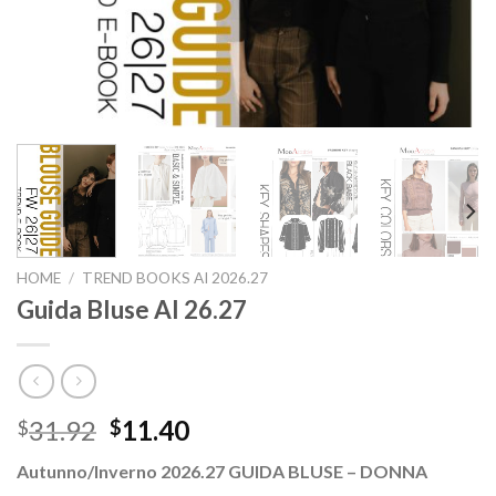
HOME
/
TREND BOOKS AI 2026.27
Guida Bluse AI 26.27
Il
Il
31.92
11.40
$
$
prezzo
prezzo
Autunno/Inverno 2026.27 GUIDA BLUSE – DONNA
originale
attuale