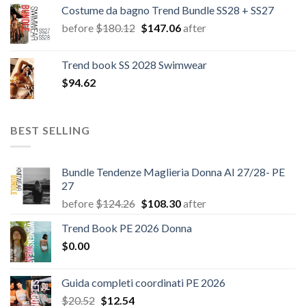
Costume da bagno Trend Bundle SS28 + SS27
Il
Il
before
$
180.12
$
147.06
after
prezzo
prezzo
originale
attuale
Trend book SS 2028 Swimwear
era:
è:
$
94.62
$180.12.
$147.06.
BEST SELLING
Bundle Tendenze Maglieria Donna AI 27/28- PE
27
Il
Il
before
$
124.26
$
108.30
after
prezzo
prezzo
Trend Book PE 2026 Donna
originale
attuale
$
0.00
era:
è:
$124.26.
$108.30.
Guida completi coordinati PE 2026
Il
Il
$
20.52
$
12.54