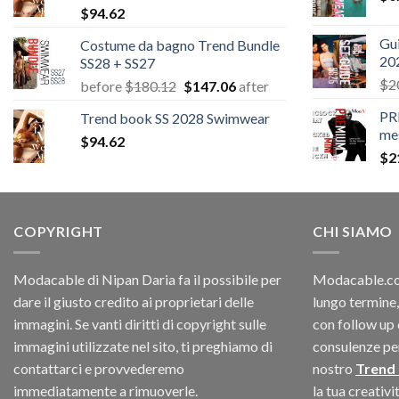
$
94.62
Gui
Costume da bagno Trend Bundle
20
SS28 + SS27
$
2
Il
Il
before
$
180.12
$
147.06
after
prezzo
prezzo
PR
Trend book SS 2028 Swimwear
originale
attuale
me
$
94.62
era:
è:
$
2
$180.12.
$147.06.
COPYRIGHT
CHI SIAMO
Modacable di Nipan Daria fa il possibile per
Modacable.com
dare il giusto credito ai proprietari delle
lungo termine,
immagini. Se vanti diritti di copyright sulle
con follow up 
immagini utilizzate nel sito, ti preghiamo di
consulenze per 
contattarci e provvederemo
nostro
Trend
immediatamente a rimuoverle.
la tua creativ