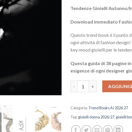
prezzo
prez
Tendenze Gioielli Autunno
originale
attu
era:
è:
Download immediato Fashio
$60.42.
$11.
Questo trend book è il punto di
ogni attività di fashion design!
key mood gioielli per le tend
Questa guida di 38 pagine in
esigenze di ogni designer gioi
Tendenze Gioielli AI 26.27 qua
AGGIUNGI
Categoria:
Trend Books AI 2026.27
Tag:
gioielli donna 2026/27
,
gioielli 