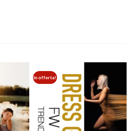
In offerta!
Add to
Add to
wishlist
wishlist