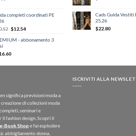
$124.26.
$108.30.
Cads Guida Vestiti
da completi coordinati PE
25.26
26
Il
Il
$
22.80
0.52
$
12.54
prezzo
prezzo
EMIUM - abbonamento 3
originale
attuale
si
era:
è:
16.60
$20.52.
$12.54.
ISCRIVITI ALLA NEWSLE
 significa previsioni moda a
 creazione di collezioni moda
completi, seminari e
il fashion design. Scopri il
 e-Book Shop
e fai esplodere
ità: abbigliamento donna,