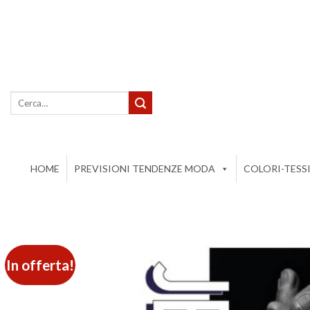
Salta
ai
contenuti
Cerca:
HOME
PREVISIONI TENDENZE MODA
COLORI-TESS
In offerta!