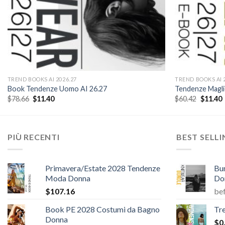
TREND BOOKS AI 2026.27
TREND BOOKS AI 
Book Tendenze Uomo AI 26.27
Tendenze Maglie
Il
Il
Il
I
$
78.66
$
11.40
$
60.42
$
11.40
prezzo
prezzo
prezzo
originale
attuale
original
a
era:
è:
era:
è
$78.66.
$11.40.
$60.42.
$
PIÙ RECENTI
BEST SELL
Primavera/Estate 2028 Tendenze
Bu
Moda Donna
Do
$
107.16
be
Book PE 2028 Costumi da Bagno
Tr
Donna
$
0