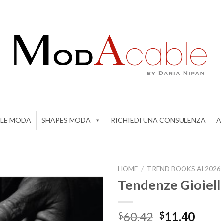
ILE MODA
SHAPES MODA
RICHIEDI UNA CONSULENZA
A
HOME
/
TREND BOOKS AI 2026
Tendenze Gioiell
Add to
Il
Il
60.42
11.40
$
$
wishlist