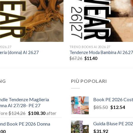
2026.27
TREND BOOKS AI 2026.27
ria (donna) AI 26.27
Tendenze Moda Bambina AI 26.27
l
Il
Il
$
67.26
$
11.40
prezzo
prezzo
prezzo
e
ttuale
originale
attuale
:
era:
è:
11.40.
$67.26.
$11.40.
ING
PIÙ POPOLARI
ndle Tendenze Maglieria
Book PE 2026 Cost
nna AI 27/28- PE 27
Il
Il
$
85.50
$
12.54
Il
Il
fore
$
124.26
$
108.30
after
prezzo
pre
prezzo
prezzo
originale
attu
Guida Bluse PE 20
end Book PE 2026 Donna
originale
attuale
era:
è:
$
31.92
.00
era:
è:
$85.50.
$12