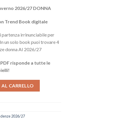
zo
/Inverno 2026/27 DONNA
ale
n Trend Book digitale
40.
 partenza irrinunciabile per
 In un solo book puoi trovare 4
enze donna AI 2026/27
 PDF risponde a tutte le
elli!
ntità
 AL CARRELLO
tendenze 2026/27