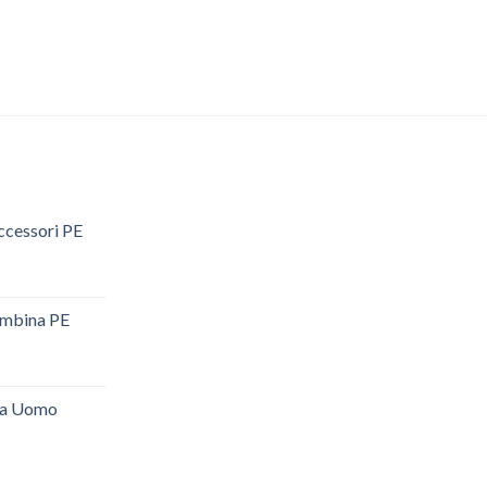
ccessori PE
mbina PE
da Uomo