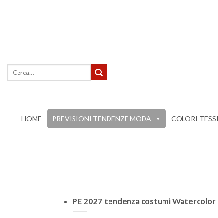
Salta
ai
contenuti
Cerca:
HOME
PREVISIONI TENDENZE MODA
COLORI-TESS
PE 2027 tendenza costumi Watercolor