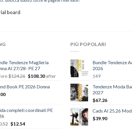
o: sblocca subito tutte le pagine riservate!
ial board
ING
PIÙ POPOLARI
ndle Tendenze Maglieria
Bundle Tendenze A
nna AI 27/28- PE 27
2026
Il
Il
fore
$
124.26
$
108.30
after
149
prezzo
prezzo
end Book PE 2026 Donna
Tendenze Moda Ba
originale
attuale
2027
.00
era:
è:
$
67.26
$124.26.
$108.30.
da completi coordinati PE
Cads AI 25.26 Mo
26
$
39.90
Il
Il
0.52
$
12.54
prezzo
prezzo