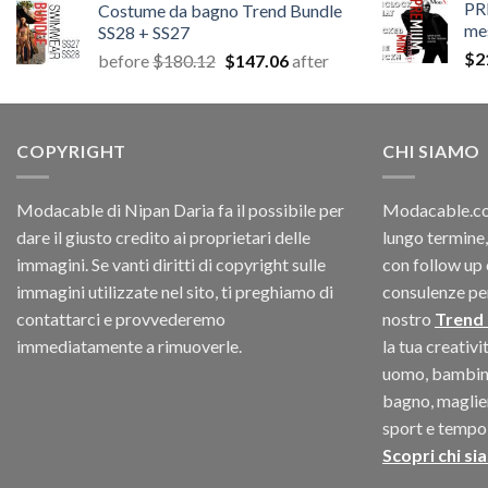
PR
Costume da bagno Trend Bundle
me
SS28 + SS27
$
2
Il
Il
before
$
180.12
$
147.06
after
prezzo
prezzo
originale
attuale
era:
è:
COPYRIGHT
$180.12.
$147.06.
CHI SIAMO
Modacable di Nipan Daria fa il possibile per
Modacable.com
dare il giusto credito ai proprietari delle
lungo termine,
immagini. Se vanti diritti di copyright sulle
con follow up 
immagini utilizzate nel sito, ti preghiamo di
consulenze per 
contattarci e provvederemo
nostro
Trend
immediatamente a rimuoverle.
la tua creativ
uomo, bambino
bagno, maglieri
sport e tempo 
Scopri chi si