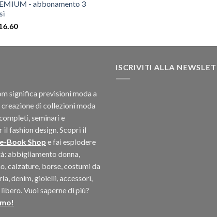
EMIUM - abbonamento 3
originale
attuale
si
era:
è:
16.60
$20.52.
$12.54.
ISCRIVITI ALLA NEWSLE
 significa previsioni moda a
 creazione di collezioni moda
completi, seminari e
il fashion design. Scopri il
 e-Book Shop
e fai esplodere
ità: abbigliamento donna,
, calzature, borse, costumi da
a, denim, gioielli, accessori,
libero. Vuoi saperne di più?
amo!