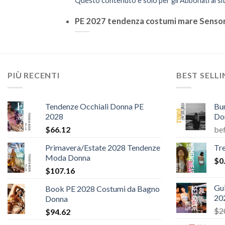
Questo contenuto è solo per gli Abbonati al sit
PE 2027 tendenza costumi mare Sensor
PIÙ RECENTI
BEST SELL
Tendenze Occhiali Donna PE
Bu
2028
Do
$
66.12
be
Primavera/Estate 2028 Tendenze
Tr
Moda Donna
$
0
$
107.16
Gui
Book PE 2028 Costumi da Bagno
20
Donna
$
2
$
94.62