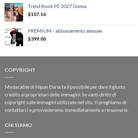
originale
attuale
Trend Book PE 2027 Donna
era:
è:
$
107.16
$78.66.
$12.54.
PREMIUM - abbonamento annuale
$
399.00
COPYRIGHT
Modacable di Nipan Daria fa il possibile per dare il giusto
credito ai proprietari delle immagini. Se vanti diritti di
copyright sulle immagini utilizzate nel sito, ti preghiamo di
contattarci e provvederemo immediatamente a rimuoverle.
CHI SIAMO