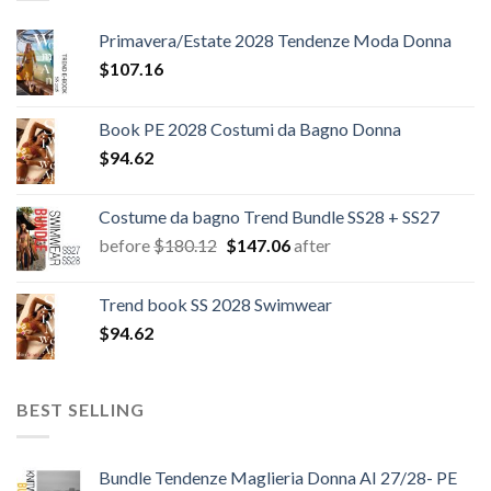
Primavera/Estate 2028 Tendenze Moda Donna
$
107.16
Book PE 2028 Costumi da Bagno Donna
$
94.62
Costume da bagno Trend Bundle SS28 + SS27
Il
Il
before
$
180.12
$
147.06
after
prezzo
prezzo
originale
attuale
Trend book SS 2028 Swimwear
era:
è:
$
94.62
$180.12.
$147.06.
BEST SELLING
Bundle Tendenze Maglieria Donna AI 27/28- PE