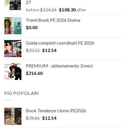
27
Il
Il
before
$
124.26
$
108.30
after
prezzo
prezzo
Trend Book PE 2026 Donna
originale
attuale
$
0.00
era:
è:
$124.26.
$108.30.
Guida completi coordinati PE 2026
Il
Il
$
20.52
$
12.54
prezzo
prezzo
originale
attuale
PREMIUM - abbonamento 3 mesi
era:
è:
$
216.60
$20.52.
$12.54.
PIÙ POPOLARI
Book Tendenze Uomo PE2026
Il
Il
$
78.66
$
12.54
prezzo
prezzo