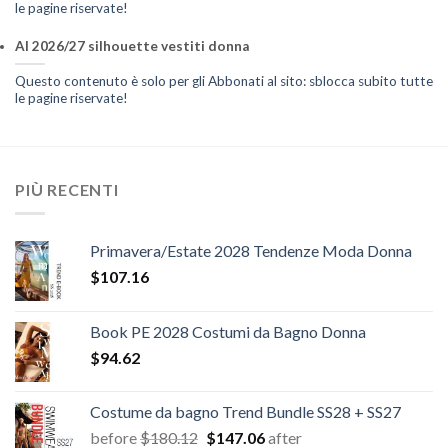
le pagine riservate!
AI 2026/27 silhouette vestiti donna
Questo contenuto è solo per gli Abbonati al sito: sblocca subito tutte
le pagine riservate!
PIÙ RECENTI
Primavera/Estate 2028 Tendenze Moda Donna
$
107.16
Book PE 2028 Costumi da Bagno Donna
$
94.62
Costume da bagno Trend Bundle SS28 + SS27
Il
Il
before
$
180.12
$
147.06
after