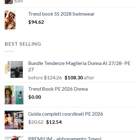
prezzo
prezzo
originale
attuale
Trend book SS 2028 Swimwear
era:
è:
$
94.62
$180.12.
$147.06.
BEST SELLING
Bundle Tendenze Maglieria Donna AI 27/28- PE
27
Il
Il
before
$
124.26
$
108.30
after
prezzo
prezzo
Trend Book PE 2026 Donna
originale
attuale
$
0.00
era:
è:
$124.26.
$108.30.
Guida completi coordinati PE 2026
Il
Il
$
20.52
$
12.54
prezzo
prezzo
originale
attuale
PREMIUM - abbonamento 3 mesi