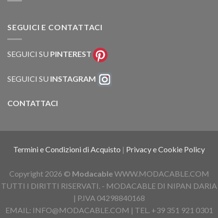
SEGUICI E CONTATTACI
SEGUICI SU
PINTEREST
SEGUICI SU
INSTAGRAM
CONTATTACI
Termini e Condizioni di Acquisto
|
Privacy e Cookie Policy
Copyright 2026 ©
Modacable
WWW.MODACABLE.COM
TUTTI I DIRITTI RISERVATI. - MODACABLE DI NIPAN DARIA
| P.IVA 04298840168
EMAIL: INFO@MODACABLE.COM | TEL. +39 351 921 0301