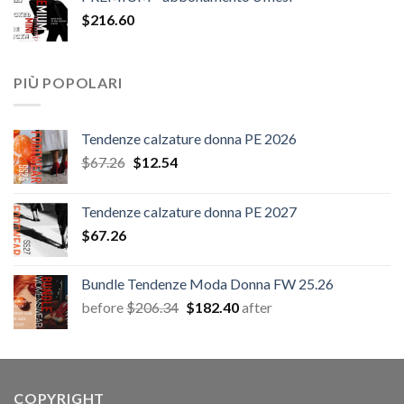
era:
è:
$
216.60
$20.52.
$12.54.
PIÙ POPOLARI
Tendenze calzature donna PE 2026
Il
Il
$
67.26
$
12.54
prezzo
prezzo
originale
attuale
Tendenze calzature donna PE 2027
era:
è:
$
67.26
$67.26.
$12.54.
Bundle Tendenze Moda Donna FW 25.26
Il
Il
before
$
206.34
$
182.40
after
prezzo
prezzo
originale
attuale
era:
è:
$206.34.
$182.40.
COPYRIGHT