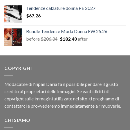
originale
attuale
Tendenze calzature donna PE 2027
era:
è:
$
67.26
$67.26.
$12.54.
Bundle Tendenze Moda Donna FW 25.26
Il
Il
before
$
206.34
$
182.40
after
prezzo
prezzo
originale
attuale
era:
è:
$206.34.
$182.40.
COPYRIGHT
Modacable di Nipan Daria fa il possibile per dare il giusto
credito ai proprietari delle immagini. Se vanti diritti di
copyright sulle immagini utilizzate nel sito, ti preghiamo di
contattarci e provvederemo immediatamente a rimuoverle.
CHI SIAMO