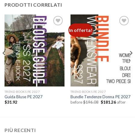
PRODOTTI CORRELATI
In offerta!
Add to
Add to
wishlist
wishlist
TREND BOOKS PE 2027
TREND BOOKS PE 2027
Guida Bluse PE 2027
Bundle Tendenze Donna PE 2027
Il
Il
$
31.92
before
$
196.08
$
181.26
after
prezzo
prezzo
originale
attuale
era:
è:
$196.08.
$181.26.
PIÙ RECENTI