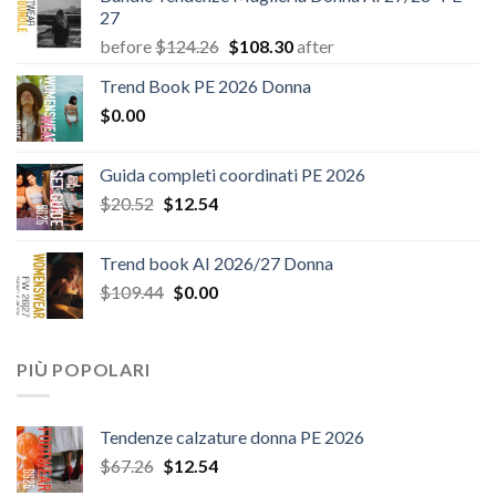
27
Il
Il
before
$
124.26
$
108.30
after
prezzo
prezzo
Trend Book PE 2026 Donna
originale
attuale
$
0.00
era:
è:
$124.26.
$108.30.
Guida completi coordinati PE 2026
Il
Il
$
20.52
$
12.54
prezzo
prezzo
originale
attuale
Trend book AI 2026/27 Donna
era:
è:
Il
Il
$
109.44
$
0.00
$20.52.
$12.54.
prezzo
prezzo
originale
attuale
era:
è:
PIÙ POPOLARI
$109.44.
$0.00.
Tendenze calzature donna PE 2026
Il
Il
$
67.26
$
12.54
prezzo
prezzo