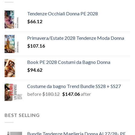
Tendenze Occhiali Donna PE 2028
$
66.12
Primavera/Estate 2028 Tendenze Moda Donna
$
107.16
Book PE 2028 Costumi da Bagno Donna
$
94.62
Costume da bagno Trend Bundle SS28 + SS27
Il
Il
before
$
180.12
$
147.06
after
prezzo
prezzo
originale
attuale
era:
è:
BEST SELLING
$180.12.
$147.06.
Bundle Tendenze Maglieria Donna AI 27/28- PE