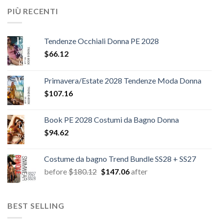
PIÙ RECENTI
Tendenze Occhiali Donna PE 2028
$
66.12
Primavera/Estate 2028 Tendenze Moda Donna
$
107.16
Book PE 2028 Costumi da Bagno Donna
$
94.62
Costume da bagno Trend Bundle SS28 + SS27
Il
Il
before
$
180.12
$
147.06
after
prezzo
prezzo
originale
attuale
era:
è:
BEST SELLING
$180.12.
$147.06.