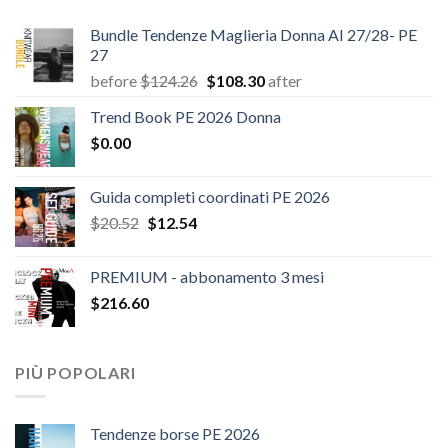
Bundle Tendenze Maglieria Donna AI 27/28- PE
27
Il
Il
before
$
124.26
$
108.30
after
prezzo
prezzo
Trend Book PE 2026 Donna
originale
attuale
$
0.00
era:
è:
$124.26.
$108.30.
Guida completi coordinati PE 2026
Il
Il
$
20.52
$
12.54
prezzo
prezzo
originale
attuale
PREMIUM - abbonamento 3 mesi
era:
è:
$
216.60
$20.52.
$12.54.
PIÙ POPOLARI
Tendenze borse PE 2026