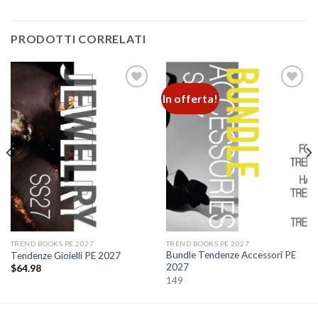
PRODOTTI CORRELATI
In offerta!
Add to
Add to
wishlist
wishlist
TREND BOOKS PE 2027
TREND BOOKS PE 2027
Bundle Tendenze Accessori PE
Tendenze Gioielli PE 2027
2027
$
64.98
149