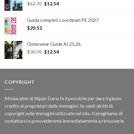
Il
Il
$
62.70
$
12.54
prezzo
prezzo
originale
attuale
Guida completi coordinati PE 2027
era:
è:
$
20.52
$62.70.
$12.54.
Outerwear Guide AI 25.26
Il
Il
$
30.78
$
12.54
prezzo
prezzo
originale
attuale
era:
è:
$30.78.
$12.54.
COPYRIGHT
Modacable di Nipan Daria fa il possibile per dare il giusto
credito ai proprietari delle immagini. Se vanti diritti di
copyright sulle immagini utilizzate nel sito, ti preghiamo di
contattarci e provvederemo immediatamente a rimuoverle.