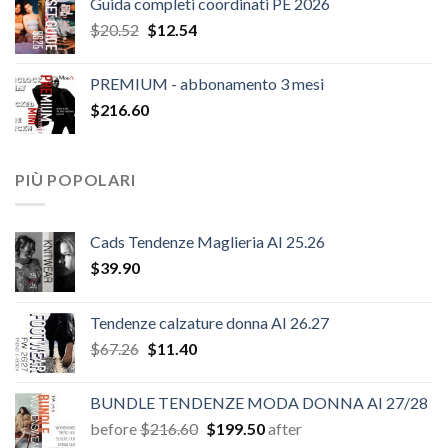
Guida completi coordinati PE 2026
Il
Il
$
20.52
$
12.54
prezzo
prezzo
originale
attuale
PREMIUM - abbonamento 3 mesi
era:
è:
$
216.60
$20.52.
$12.54.
PIÙ POPOLARI
Cads Tendenze Maglieria AI 25.26
$
39.90
Tendenze calzature donna AI 26.27
Il
Il
$
67.26
$
11.40
prezzo
prezzo
originale
attuale
BUNDLE TENDENZE MODA DONNA AI 27/28
era:
è:
Il
Il
before
$
216.60
$
199.50
after
$67.26.
$11.40.