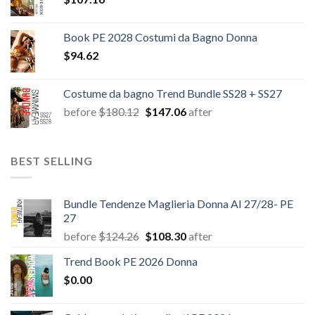
Book PE 2028 Costumi da Bagno Donna
$
94.62
Costume da bagno Trend Bundle SS28 + SS27
Il
Il
before
$
180.12
$
147.06
after
prezzo
prezzo
originale
attuale
era:
è:
BEST SELLING
$180.12.
$147.06.
Bundle Tendenze Maglieria Donna AI 27/28- PE
27
Il
Il
before
$
124.26
$
108.30
after
prezzo
prezzo
Trend Book PE 2026 Donna
originale
attuale
$
0.00
era:
è:
$124.26.
$108.30.