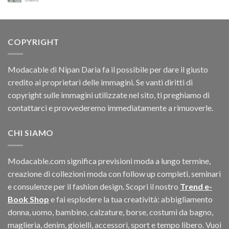
prezzo
prezzo
originale
attuale
era:
è:
$216.60.
$199.50.
COPYRIGHT
Modacable di Nipan Daria fa il possibile per dare il giusto
credito ai proprietari delle immagini. Se vanti diritti di
copyright sulle immagini utilizzate nel sito, ti preghiamo di
contattarci e provvederemo immediatamente a rimuoverle.
CHI SIAMO
Modacable.com significa previsioni moda a lungo termine,
creazione di collezioni moda con follow up completi, seminari
e consulenze per il fashion design. Scopri il nostro
Trend e-
Book Shop
e fai esplodere la tua creatività: abbigliamento
donna, uomo, bambino, calzature, borse, costumi da bagno,
maglieria, denim, gioielli, accessori, sport e tempo libero. Vuoi