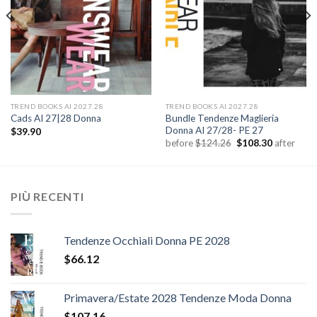
TREND BOOKS AI 2027.28
TREND BOOKS AI 2027.28
Bundle Tendenze Maglieria
Cads AI 27|28 Donna
Donna AI 27/28- PE 27
$
39.90
Il
Il
before
$
124.26
$
108.30
after
prezzo
prezzo
originale
attuale
era:
è:
$124.26.
$108.30.
PIÙ RECENTI
Tendenze Occhiali Donna PE 2028
$
66.12
Primavera/Estate 2028 Tendenze Moda Donna
$
107.16