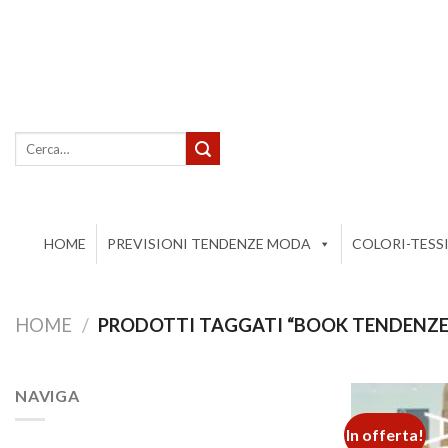
Salta
ai
contenuti
Cerca:
HOME
PREVISIONI TENDENZE MODA
COLORI-TESS
HOME
/
PRODOTTI TAGGATI “BOOK TENDENZE
NAVIGA
In offerta!