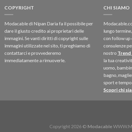
era:
è:
COPYRIGHT
$180.12.
$147.06.
CHI SIAMO
Modacable di Nipan Daria fa il possibile per
Modacable.com
dare il giusto credito ai proprietari delle
lungo termine,
immagini. Se vanti diritti di copyright sulle
con follow up 
immagini utilizzate nel sito, ti preghiamo di
consulenze per 
contattarci e provvederemo
nostro
Trend
immediatamente a rimuoverle.
la tua creativ
uomo, bambino
bagno, maglieri
sport e tempo 
Scopri chi si
Copyright 2026 ©
Modacable
WWW.MOD