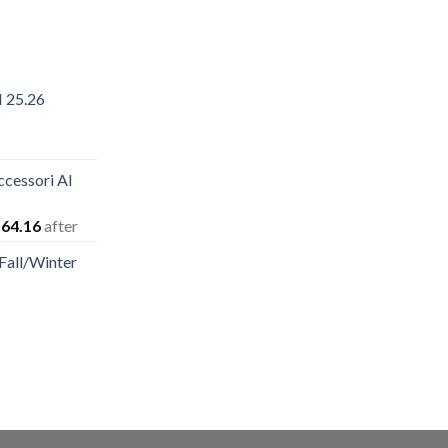
I 25.26
zzo
ale
cessori AI
.54.
Il
64.16
after
ezzo
prezzo
all/Winter
iginale
attuale
a:
è:
88.10.
$164.16.