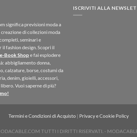
ISCRIVITI ALLA NEWSLE
 significa previsioni moda a
 creazione di collezioni moda
completi, seminari e
il fashion design. Scopri il
 e-Book Shop
e fai esplodere
ità: abbigliamento donna,
, calzature, borse, costumi da
a, denim, gioielli, accessori,
libero. Vuoi saperne di più?
amo!
Termini e Condizioni di Acquisto
|
Privacy e Cookie Policy
ACABLE.COM TUTTI I DIRITTI RISERVATI. - MODACABLE D