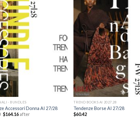
Add to
wishlist
NALI - BUNDLES
TREND BOOKS AI 2027.28
ze Accessori Donna AI 27/28
Tendenze Borse AI 27/28
Il
Il
0
$
164.16
after
$
60.42
prezzo
prezzo
originale
attuale
era:
è:
$188.10.
$164.16.