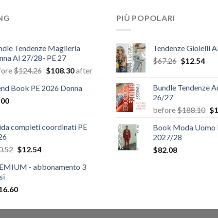
ING
PIÙ POPOLARI
ndle Tendenze Maglieria
Tendenze Gioielli A
nna AI 27/28- PE 27
Il
Il
$
67.26
$
12.54
Il
Il
fore
$
124.26
$
108.30
after
prezzo
pre
prezzo
prezzo
originale
attu
Bundle Tendenze Ac
end Book PE 2026 Donna
originale
attuale
era:
è:
26/27
.00
era:
è:
$67.26.
$12
Il
before
$
188.10
$
1
$124.26.
$108.30.
pr
da completi coordinati PE
Book Moda Uomo F
or
26
2027/28
er
Il
Il
0.52
$
12.54
$
82.08
$1
prezzo
prezzo
EMIUM - abbonamento 3
originale
attuale
si
era:
è:
16.60
$20.52.
$12.54.