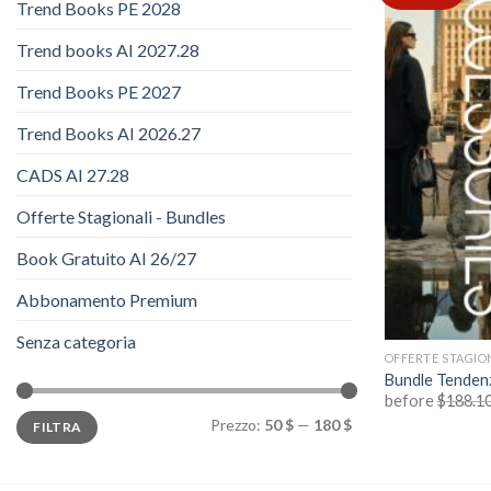
Trend Books PE 2028
Trend books AI 2027.28
Trend Books PE 2027
Trend Books AI 2026.27
CADS AI 27.28
Offerte Stagionali - Bundles
Book Gratuito AI 26/27
Abbonamento Premium
Senza categoria
OFFERTE STAGIO
Bundle Tenden
before
$
188.1
Prezzo
Prezzo
Prezzo:
50 $
—
180 $
FILTRA
Min
Max