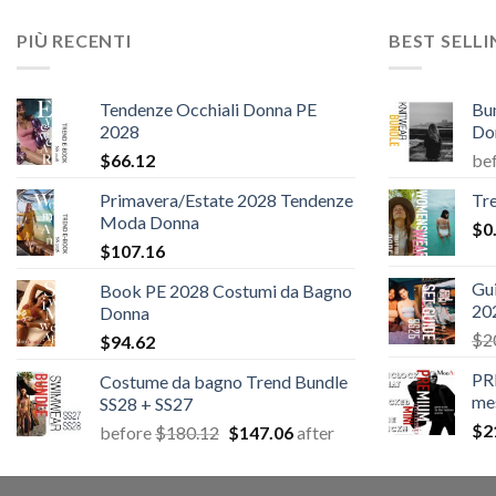
PIÙ RECENTI
BEST SELL
Tendenze Occhiali Donna PE
Bu
2028
Do
$
66.12
be
Primavera/Estate 2028 Tendenze
Tr
Moda Donna
$
0
$
107.16
Gui
Book PE 2028 Costumi da Bagno
20
Donna
$
2
$
94.62
PR
Costume da bagno Trend Bundle
me
SS28 + SS27
$
2
Il
Il
before
$
180.12
$
147.06
after
prezzo
prezzo
originale
attuale