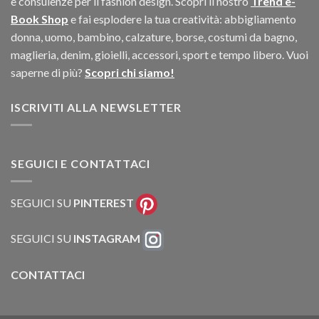
e consulenze per il fashion design. Scopri il nostro
Trend e-
Book Shop
e fai esplodere la tua creatività: abbigliamento
donna, uomo, bambino, calzature, borse, costumi da bagno,
maglieria, denim, gioielli, accessori, sport e tempo libero. Vuoi
saperne di più?
Scopri chi siamo!
ISCRIVITI ALLA NEWSLETTER
SEGUICI E CONTATTACI
SEGUICI SU
PINTEREST
SEGUICI SU
INSTAGRAM
CONTATTACI