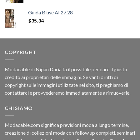
prezzo
prezzo
originale
attuale
Guida Bluse AI 27.28
era:
è:
$
35.34
$31.92.
$11.40.
COPYRIGHT
Modacable di Nipan Daria fa il possibile per dare il giusto
credito ai proprietari delle immagini. Se vanti diritti di
copyright sulle immagini utilizzate nel sito, ti preghiamo di
contattarci e provvederemo immediatamente a rimuoverle.
CHI SIAMO
Modacable.com significa previsioni moda a lungo termine,
creazione di collezioni moda con follow up completi, seminari