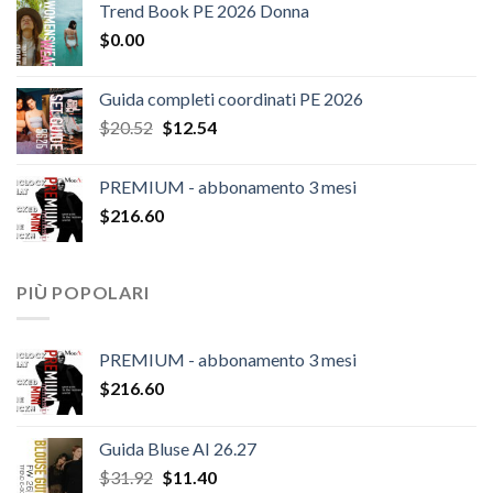
Trend Book PE 2026 Donna
originale
attuale
$
0.00
era:
è:
$124.26.
$108.30.
Guida completi coordinati PE 2026
Il
Il
$
20.52
$
12.54
prezzo
prezzo
originale
attuale
PREMIUM - abbonamento 3 mesi
era:
è:
$
216.60
$20.52.
$12.54.
PIÙ POPOLARI
PREMIUM - abbonamento 3 mesi
$
216.60
Guida Bluse AI 26.27
Il
Il
$
31.92
$
11.40