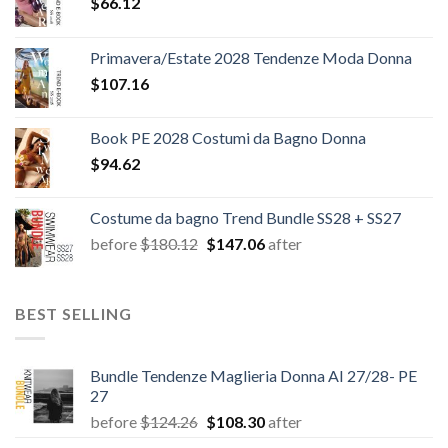
$
66.12
Primavera/Estate 2028 Tendenze Moda Donna
$
107.16
Book PE 2028 Costumi da Bagno Donna
$
94.62
Costume da bagno Trend Bundle SS28 + SS27
Il
Il
before
$
180.12
$
147.06
after
prezzo
prezzo
originale
attuale
era:
è:
BEST SELLING
$180.12.
$147.06.
Bundle Tendenze Maglieria Donna AI 27/28- PE
27
Il
Il
before
$
124.26
$
108.30
after
prezzo
prezzo