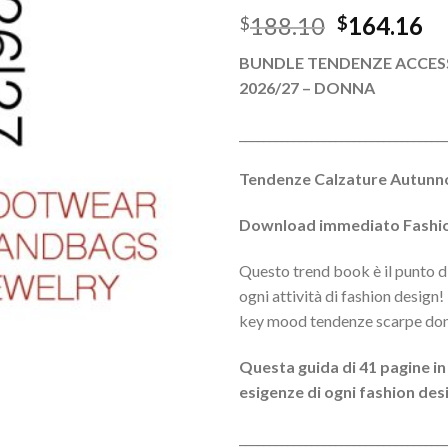
Il
Il
188.10
164.16
$
$
prezzo
pr
BUNDLE TENDENZE ACCESS
originale
at
2026/27 – DONNA
era:
è:
$188.10.
$1
__________________________________
Tendenze Calzature Autunn
Download immediato Fashio
Questo trend book è il punto di
ogni attività di fashion design!
key mood tendenze scarpe do
Questa guida di 41 pagine in
esigenze di ogni fashion des
__________________________________