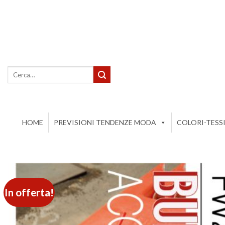
Salta
ai
contenuti
Cerca:
HOME
PREVISIONI TENDENZE MODA
COLORI-TESS
In offerta!