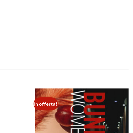
In offerta!
Add to
Add to
wishlist
wishlist