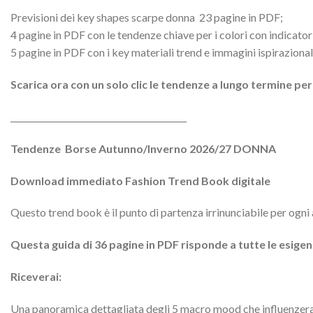
Previsioni dei key shapes scarpe donna 23 pagine in PDF;
4 pagine in PDF con le tendenze chiave per i colori con indicato
5 pagine in PDF con i key materiali trend e immagini ispirazional
Scarica ora con un solo clic le tendenze a lungo termine per
__________________________________________
Tendenze Borse Autunno/Inverno 2026/27 DONNA
Download immediato Fashion Trend Book digitale
Questo trend book è il punto di partenza irrinunciabile per ogn
Questa guida di 36 pagine in PDF risponde a tutte le esigen
Riceverai:
Una panoramica dettagliata degli 5 macro mood che influenzera