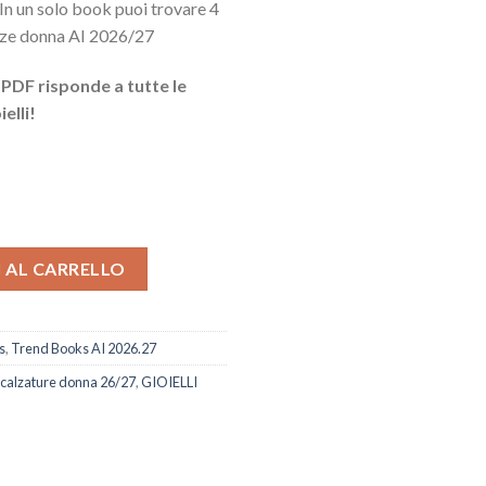
 In un solo book puoi trovare 4
enze donna AI 2026/27
 PDF risponde a tutte le
elli!
26/27 quantità
 AL CARRELLO
s
,
Trend Books AI 2026.27
calzature donna 26/27
,
GIOIELLI