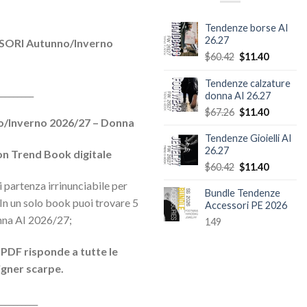
Tendenze borse AI
ezzo
26.27
ORI Autunno/Inverno
tuale
Il
Il
$
60.42
$
11.40
prezzo
prezzo
64.16.
originale
attuale
Tendenze calzature
_________
era:
è:
donna AI 26.27
$60.42.
$11.40.
Il
Il
$
67.26
$
11.40
o/Inverno 2026/27 – Donna
prezzo
prezzo
originale
attuale
Tendenze Gioielli AI
26.27
era:
è:
n Trend Book digitale
$67.26.
$11.40.
Il
Il
$
60.42
$
11.40
prezzo
prezzo
 partenza irrinunciabile per
originale
attuale
Bundle Tendenze
 In un solo book puoi trovare 5
Accessori PE 2026
era:
è:
$60.42.
$11.40.
nna AI 2026/27;
149
 PDF risponde a tutte le
igner scarpe.
__________