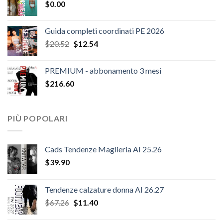
$
0.00
era:
è:
$124.26.
$108.30.
Guida completi coordinati PE 2026
Il
Il
$
20.52
$
12.54
prezzo
prezzo
originale
attuale
PREMIUM - abbonamento 3 mesi
era:
è:
$
216.60
$20.52.
$12.54.
PIÙ POPOLARI
Cads Tendenze Maglieria AI 25.26
$
39.90
Tendenze calzature donna AI 26.27
Il
Il
$
67.26
$
11.40
prezzo
prezzo
originale
attuale