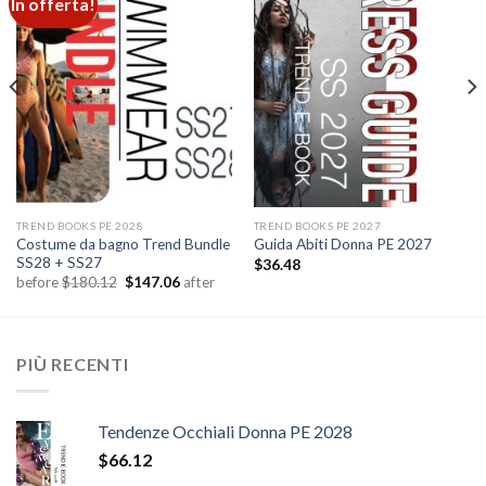
In offerta!
Add to
Add to
wishlist
wishlist
TREND BOOKS PE 2028
TREND BOOKS PE 2027
Costume da bagno Trend Bundle
Guida Abiti Donna PE 2027
SS28 + SS27
$
36.48
Il
Il
before
$
180.12
$
147.06
after
prezzo
prezzo
originale
attuale
era:
è:
$180.12.
$147.06.
PIÙ RECENTI
Tendenze Occhiali Donna PE 2028
$
66.12