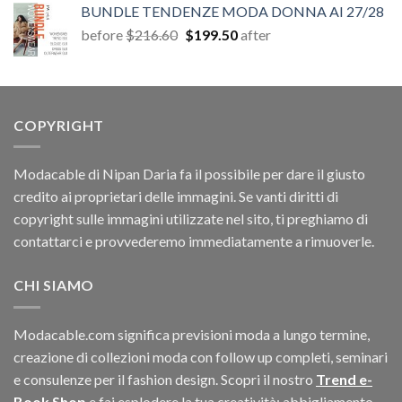
BUNDLE TENDENZE MODA DONNA AI 27/28
era:
è:
Il
Il
before
$
216.60
$
199.50
after
$67.26.
$11.40.
prezzo
prezzo
originale
attuale
era:
è:
$216.60.
$199.50.
COPYRIGHT
Modacable di Nipan Daria fa il possibile per dare il giusto
credito ai proprietari delle immagini. Se vanti diritti di
copyright sulle immagini utilizzate nel sito, ti preghiamo di
contattarci e provvederemo immediatamente a rimuoverle.
CHI SIAMO
Modacable.com significa previsioni moda a lungo termine,
creazione di collezioni moda con follow up completi, seminari
e consulenze per il fashion design. Scopri il nostro
Trend e-
Book Shop
e fai esplodere la tua creatività: abbigliamento