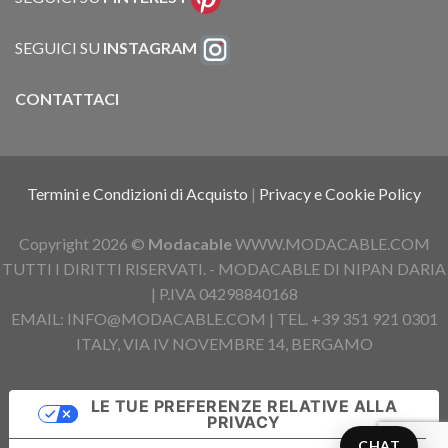
SEGUICI SU
INSTAGRAM
CONTATTACI
Termini e Condizioni di Acquisto
|
Privacy e Cookie Policy
Copyright 2026 ©
Modacable
WWW.MODACABLE.COM
TUTTI I DIRITTI RISERVATI. - MODACABLE DI NIPAN DARIA
| P.IVA 04298840168
EMAIL: INFO@MODACABLE.COM | TEL. +39 351 921 0301
ITALY, VIA IV NOVEMBRE 14, BERGAMO
LE TUE PREFERENZE RELATIVE ALLA
PRIVACY
CHAT