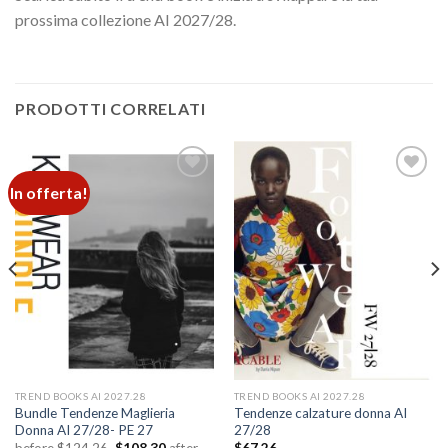
prossima collezione AI 2027/28.
PRODOTTI CORRELATI
In offerta!
Add to
Add to
wishlist
wishlist
TREND BOOKS AI 2027.28
TREND BOOKS AI 2027.28
Bundle Tendenze Maglieria
Tendenze calzature donna AI
Donna AI 27/28- PE 27
27/28
Il
Il