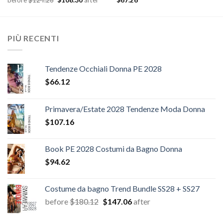
before
$
124.26
$
108.30
after
$
67.26
prezzo
prezzo
originale
attuale
era:
è:
$124.26.
$108.30.
PIÙ RECENTI
Tendenze Occhiali Donna PE 2028
$
66.12
Primavera/Estate 2028 Tendenze Moda Donna
$
107.16
Book PE 2028 Costumi da Bagno Donna
$
94.62
Costume da bagno Trend Bundle SS28 + SS27
Il
Il
before
$
180.12
$
147.06
after
prezzo
prezzo
originale
attuale