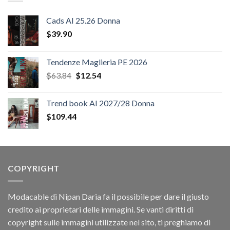
Cads AI 25.26 Donna
$
39.90
Tendenze Maglieria PE 2026
Il
Il
$
63.84
$
12.54
prezzo
prezzo
originale
attuale
Trend book AI 2027/28 Donna
era:
è:
$
109.44
$63.84.
$12.54.
COPYRIGHT
Modacable di Nipan Daria fa il possibile per dare il giusto
credito ai proprietari delle immagini. Se vanti diritti di
copyright sulle immagini utilizzate nel sito, ti preghiamo di