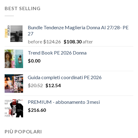
era:
è:
BEST SELLING
$180.12.
$147.06.
Bundle Tendenze Maglieria Donna AI 27/28- PE
27
Il
Il
before
$
124.26
$
108.30
after
prezzo
prezzo
Trend Book PE 2026 Donna
originale
attuale
$
0.00
era:
è:
$124.26.
$108.30.
Guida completi coordinati PE 2026
Il
Il
$
20.52
$
12.54
prezzo
prezzo
originale
attuale
PREMIUM - abbonamento 3 mesi
era:
è:
$
216.60
$20.52.
$12.54.
PIÙ POPOLARI