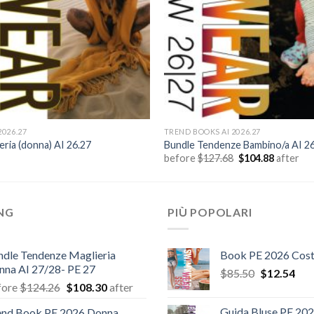
2026.27
TREND BOOKS AI 2026.27
ria (donna) AI 26.27
Bundle Tendenze Bambino/a AI 2
l
Il
Il
before
$
127.68
$
104.88
after
prezzo
prezzo
prezzo
e
ttuale
originale
attuale
:
era:
è:
11.40.
$127.68.
$104.88.
ING
PIÙ POPOLARI
ndle Tendenze Maglieria
Book PE 2026 Cost
nna AI 27/28- PE 27
Il
Il
$
85.50
$
12.54
Il
Il
fore
$
124.26
$
108.30
after
prezzo
pre
prezzo
prezzo
originale
attu
Guida Bluse PE 20
end Book PE 2026 Donna