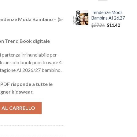
Tendenze Moda
zo
Bambina AI 26.27
endenze Moda Bambino – (5-
ale
Il
Il
$
67.26
$
11.40
prezzo
prezzo
40.
originale
attuale
n Trend Book digitale
era:
è:
$67.26.
$11.40.
 partenza irrinunciabile per
 In un solo book puoi trovare 4
stagione AI 2026/27 bambino.
 PDF risponde a tutte le
igner kidswear.
27 quantità
 AL CARRELLO