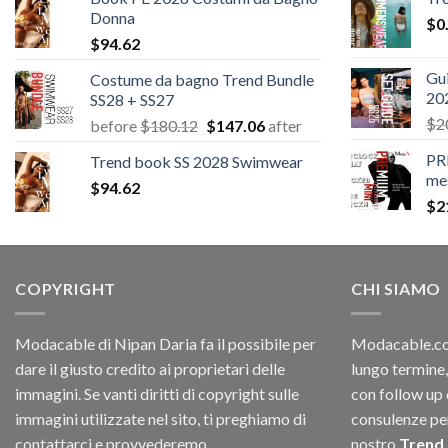
Donna
$
0
$
94.62
Gui
Costume da bagno Trend Bundle
20
SS28 + SS27
$
2
Il
Il
before
$
180.12
$
147.06
after
prezzo
prezzo
PR
Trend book SS 2028 Swimwear
originale
attuale
me
$
94.62
era:
è:
$
2
$180.12.
$147.06.
COPYRIGHT
CHI SIAMO
Modacable di Nipan Daria fa il possibile per
Modacable.com
dare il giusto credito ai proprietari delle
lungo termine,
immagini. Se vanti diritti di copyright sulle
con follow up 
immagini utilizzate nel sito, ti preghiamo di
consulenze per 
contattarci e provvederemo
nostro
Trend