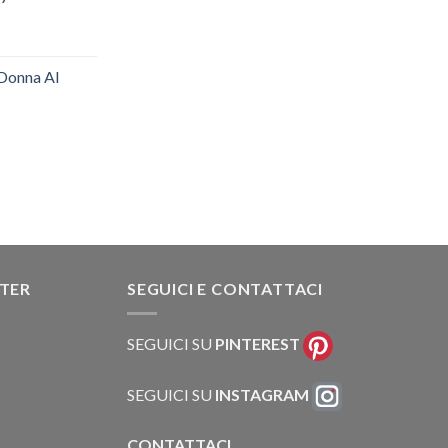
.54.
 Donna AI
TTER
SEGUICI E CONTATTACI
SEGUICI SU
PINTEREST
SEGUICI SU
INSTAGRAM
CONTATTACI