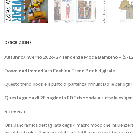
DESCRIZIONE
Autunno/Inverno 2026/27 Tendenze Moda Bambino – (5-12 
Download immediato Fashion Trend Book digitale
Questo trend book è il punto di partenza irrinunciabile per ogni
Questa guida di 28 pagine in PDF risponde a tutte le esigen
Riceverai:
Una panoramica dettagliata degli 4 macro mood che influenze
Insight sui colori Pantone e dettagli dei 8 tendenze chiave già svi