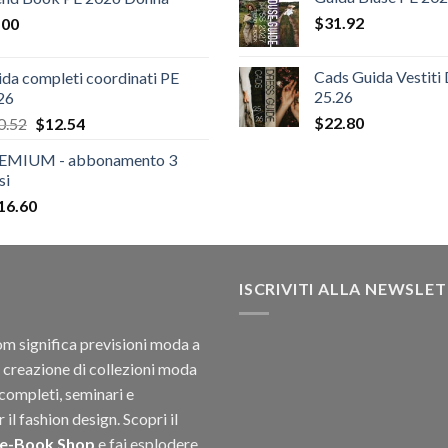
originale
attuale
era:
è:
$
31.92
.00
era:
è:
$85.50.
$12
$124.26.
$108.30.
Cads Guida Vestiti
da completi coordinati PE
25.26
26
Il
Il
$
22.80
0.52
$
12.54
prezzo
prezzo
EMIUM - abbonamento 3
originale
attuale
si
era:
è:
16.60
$20.52.
$12.54.
ISCRIVITI ALLA NEWSLE
 significa previsioni moda a
 creazione di collezioni moda
completi, seminari e
il fashion design. Scopri il
 e-Book Shop
e fai esplodere