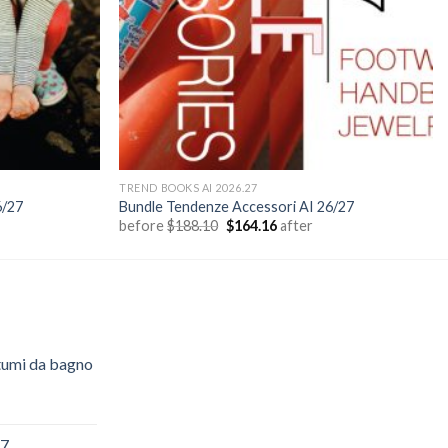
TREND BOOKS AI 2026.27
6/27
Bundle Tendenze Accessori AI 26/27
Il
Il
before
$
188.10
$
164.16
after
prezzo
prezzo
originale
attuale
era:
è:
$188.10.
$164.16.
umi da bagno
zzo
ale
27