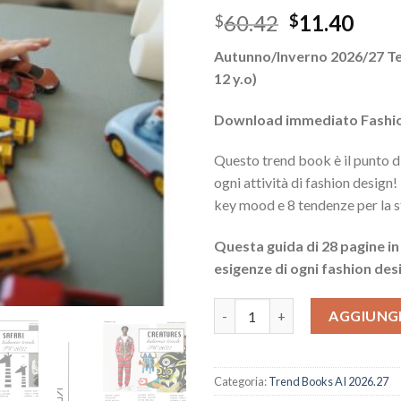
Il
Il
60.42
11.40
$
$
prezzo
prez
Autunno/Inverno 2026/27 T
originale
attu
12 y.o)
era:
è:
$60.42.
$11.
Download immediato Fashio
Questo trend book è il punto di
ogni attività di fashion design!
key mood e 8 tendenze per la 
Questa guida di 28 pagine in
esigenze di ogni fashion des
Tendenze Moda Bambino AI 26.
AGGIUNGI
Categoria:
Trend Books AI 2026.27