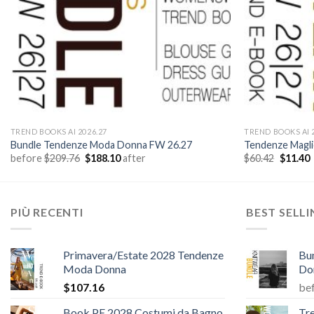
TREND BOOKS AI 2026.27
TREND BOOKS AI 
Bundle Tendenze Moda Donna FW 26.27
Tendenze Maglie
Il
Il
Il
I
before
$
209.76
$
188.10
after
$
60.42
$
11.40
prezzo
prezzo
prezzo
originale
attuale
original
a
era:
è:
era:
è
$209.76.
$188.10.
$60.42.
$
PIÙ RECENTI
BEST SELL
Primavera/Estate 2028 Tendenze
Bu
Moda Donna
Do
$
107.16
be
Book PE 2028 Costumi da Bagno
Tr