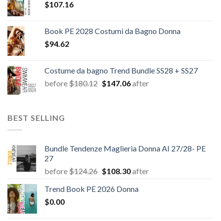
$
107.16
Book PE 2028 Costumi da Bagno Donna
$
94.62
Costume da bagno Trend Bundle SS28 + SS27
Il
Il
before
$
180.12
$
147.06
after
prezzo
prezzo
originale
attuale
era:
è:
BEST SELLING
$180.12.
$147.06.
Bundle Tendenze Maglieria Donna AI 27/28- PE
27
Il
Il
before
$
124.26
$
108.30
after
prezzo
prezzo
Trend Book PE 2026 Donna
originale
attuale
$
0.00
era:
è:
$124.26.
$108.30.