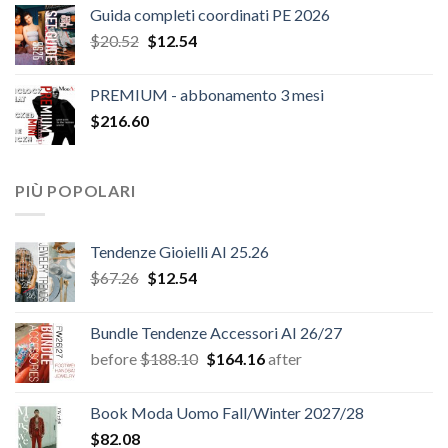
Guida completi coordinati PE 2026
Il
Il
$
20.52
$
12.54
prezzo
prezzo
originale
attuale
PREMIUM - abbonamento 3 mesi
era:
è:
$
216.60
$20.52.
$12.54.
PIÙ POPOLARI
Tendenze Gioielli AI 25.26
Il
Il
$
67.26
$
12.54
prezzo
prezzo
originale
attuale
Bundle Tendenze Accessori AI 26/27
era:
è:
Il
Il
before
$
188.10
$
164.16
after
$67.26.
$12.54.
prezzo
prezzo
originale
attuale
Book Moda Uomo Fall/Winter 2027/28
era:
è:
$
82.08
$188.10.
$164.16.