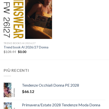
Add to
wishlist
TREND BOOKS AI 2026.27
Trend book AI 2026/27 Donna
Il
Il
$
109.44
$
0.00
prezzo
prezzo
originale
attuale
era:
è:
$109.44.
$0.00.
PIÙ RECENTI
Tendenze Occhiali Donna PE 2028
$
66.12
Primavera/Estate 2028 Tendenze Moda Donna