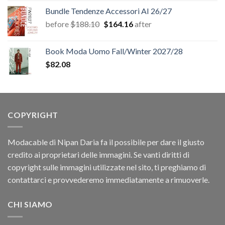
originale
attuale
Bundle Tendenze Accessori AI 26/27
era:
è:
Il
Il
before
$
188.10
$
164.16
after
$67.26.
$12.54.
prezzo
prezzo
originale
attuale
Book Moda Uomo Fall/Winter 2027/28
era:
è:
$
82.08
$188.10.
$164.16.
COPYRIGHT
Modacable di Nipan Daria fa il possibile per dare il giusto
credito ai proprietari delle immagini. Se vanti diritti di
copyright sulle immagini utilizzate nel sito, ti preghiamo di
contattarci e provvederemo immediatamente a rimuoverle.
CHI SIAMO