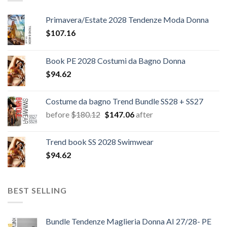
Primavera/Estate 2028 Tendenze Moda Donna
$
107.16
Book PE 2028 Costumi da Bagno Donna
$
94.62
Costume da bagno Trend Bundle SS28 + SS27
Il
Il
before
$
180.12
$
147.06
after
prezzo
prezzo
originale
attuale
Trend book SS 2028 Swimwear
era:
è:
$
94.62
$180.12.
$147.06.
BEST SELLING
Bundle Tendenze Maglieria Donna AI 27/28- PE