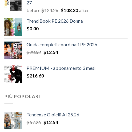
27
Il
Il
before
$
124.26
$
108.30
after
prezzo
prezzo
Trend Book PE 2026 Donna
originale
attuale
$
0.00
era:
è:
$124.26.
$108.30.
Guida completi coordinati PE 2026
Il
Il
$
20.52
$
12.54
prezzo
prezzo
originale
attuale
PREMIUM - abbonamento 3 mesi
era:
è:
$
216.60
$20.52.
$12.54.
PIÙ POPOLARI
Tendenze Gioielli AI 25.26
Il
Il
$
67.26
$
12.54
prezzo
prezzo