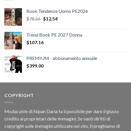
Book Tendenze Uomo PE2026
Il
Il
$
78.66
$
12.54
prezzo
prezzo
originale
attuale
Trend Book PE 2027 Donna
era:
è:
$
107.16
$78.66.
$12.54.
PREMIUM - abbonamento annuale
$
399.00
COPYRIGHT
Modacable di Nipan Daria fa il possibile per dare il giusto
credito ai proprietari delle immagini. Se vanti diritti di
copyright sulle immagini utilizzate nel sito, ti preghiamo di