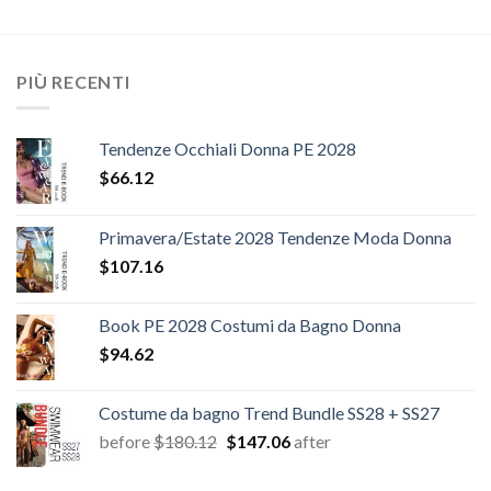
PIÙ RECENTI
Tendenze Occhiali Donna PE 2028
$
66.12
Primavera/Estate 2028 Tendenze Moda Donna
$
107.16
Book PE 2028 Costumi da Bagno Donna
$
94.62
Costume da bagno Trend Bundle SS28 + SS27
Il
Il
before
$
180.12
$
147.06
after
prezzo
prezzo
originale
attuale