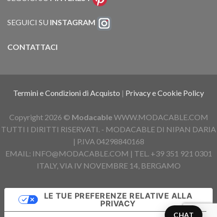
SEGUICI SU
INSTAGRAM
CONTATTACI
Termini e Condizioni di Acquisto
|
Privacy e Cookie Policy
Copyright 2026 ©
Modacable
WWW.MODACABLE.COM
TUTTI I DIRITTI RISERVATI. - MODACABLE DI NIPAN DARIA
| P.IVA 04298840168
EMAIL: INFO@MODACABLE.COM | TEL. +39 351 921 0301
ITALY, VIA IV NOVEMBRE 14, BERGAMO
LE TUE PREFERENZE RELATIVE ALLA
PRIVACY
CHAT