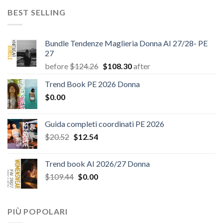
era:
è:
BEST SELLING
$180.12.
$147.06.
Bundle Tendenze Maglieria Donna AI 27/28- PE
27
Il
Il
before
$
124.26
$
108.30
after
prezzo
prezzo
Trend Book PE 2026 Donna
originale
attuale
$
0.00
era:
è:
$124.26.
$108.30.
Guida completi coordinati PE 2026
Il
Il
$
20.52
$
12.54
prezzo
prezzo
originale
attuale
Trend book AI 2026/27 Donna
era:
è:
Il
Il
$
109.44
$
0.00
$20.52.
$12.54.
prezzo
prezzo
originale
attuale
era:
è:
PIÙ POPOLARI
$109.44.
$0.00.