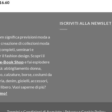
16.60
$20.52.
$12.54.
ISCRIVITI ALLA NEWSLE
 significa previsioni moda a
 creazione di collezioni moda
completi, seminari e
il fashion design. Scopri il
 e-Book Shop
e fai esplodere
ità: abbigliamento donna,
, calzature, borse, costumi da
a, denim, gioielli, accessori,
libero. Vuoi saperne di più?
amo!
Termini e Condizioni di Acquisto
|
Privacy e Cookie Policy