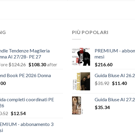
ING
PIÙ POPOLARI
ndle Tendenze Maglieria
PREMIUM - abbon
nna AI 27/28- PE 27
mesi
Il
Il
fore
$
124.26
$
108.30
after
$
216.60
prezzo
prezzo
end Book PE 2026 Donna
Guida Bluse AI 26.
originale
attuale
Il
Il
.00
era:
è:
$
31.92
$
11.40
prezzo
pre
$124.26.
$108.30.
originale
attu
da completi coordinati PE
Guida Bluse AI 27.
era:
è:
26
$
35.34
$31.92.
$11
Il
Il
0.52
$
12.54
prezzo
prezzo
EMIUM - abbonamento 3
originale
attuale
si
era:
è: