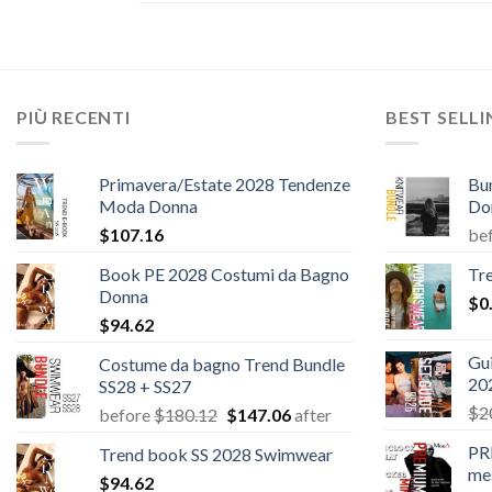
PIÙ RECENTI
BEST SELL
Primavera/Estate 2028 Tendenze
Bu
Moda Donna
Do
$
107.16
be
Book PE 2028 Costumi da Bagno
Tr
Donna
$
0
$
94.62
Gui
Costume da bagno Trend Bundle
20
SS28 + SS27
$
2
Il
Il
before
$
180.12
$
147.06
after
prezzo
prezzo
PR
Trend book SS 2028 Swimwear
originale
attuale
me
$
94.62
era:
è: