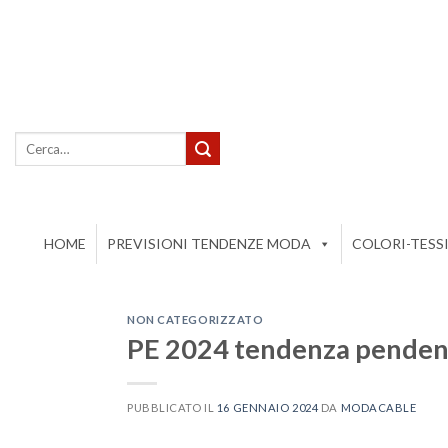
Salta
ai
contenuti
Cerca:
HOME
PREVISIONI TENDENZE MODA
COLORI-TESS
NON CATEGORIZZATO
PE 2024 tendenza penden
PUBBLICATO IL
16 GENNAIO 2024
DA
MODACABLE