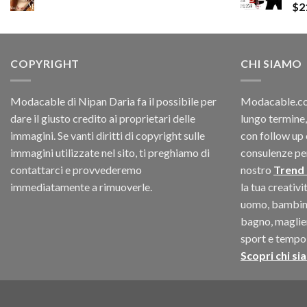
$
2
$180.12.
$147.06.
COPYRIGHT
CHI SIAMO
Modacable di Nipan Daria fa il possibile per
Modacable.com
dare il giusto credito ai proprietari delle
lungo termine,
immagini. Se vanti diritti di copyright sulle
con follow up 
immagini utilizzate nel sito, ti preghiamo di
consulenze per 
contattarci e provvederemo
nostro
Trend
immediatamente a rimuoverle.
la tua creativ
uomo, bambino
bagno, maglieri
sport e tempo 
Scopri chi si