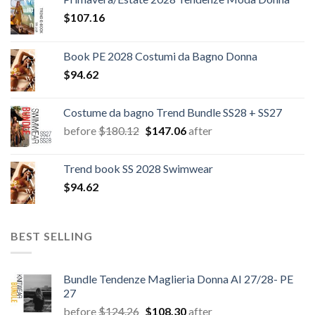
$
107.16
Book PE 2028 Costumi da Bagno Donna
$
94.62
Costume da bagno Trend Bundle SS28 + SS27
Il
Il
before
$
180.12
$
147.06
after
prezzo
prezzo
originale
attuale
Trend book SS 2028 Swimwear
era:
è:
$
94.62
$180.12.
$147.06.
BEST SELLING
Bundle Tendenze Maglieria Donna AI 27/28- PE
27
Il
Il
before
$
124.26
$
108.30
after