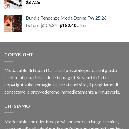
$
67.26
$67.26.
$12.54.
Bundle Tendenze Moda Donna FW 25.26
Il
Il
before
$
206.34
$
182.40
after
prezzo
prezzo
originale
attuale
era:
è:
$206.34.
$182.40.
COPYRIGHT
Modacable di Nipan Daria fa il possibile per dare il giusto
credito ai proprietari delle immagini. Se vanti diritti di
copyright sulle immagini utilizzate nel sito, ti preghiamo di
contattarci e provvederemo immediatamente a rimuoverle.
CHI SIAMO
Modacable.com significa previsioni moda a lungo termine,
creazione di collezioni moda con follow up completi, seminari