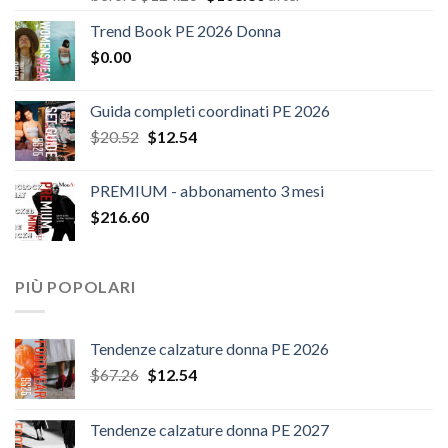
prezzo
prezzo
Trend Book PE 2026 Donna
originale
attuale
$
0.00
era:
è:
$124.26.
$108.30.
Guida completi coordinati PE 2026
Il
Il
$
20.52
$
12.54
prezzo
prezzo
originale
attuale
PREMIUM - abbonamento 3 mesi
era:
è:
$
216.60
$20.52.
$12.54.
PIÙ POPOLARI
Tendenze calzature donna PE 2026
Il
Il
$
67.26
$
12.54
prezzo
prezzo
originale
attuale
Tendenze calzature donna PE 2027
era:
è: