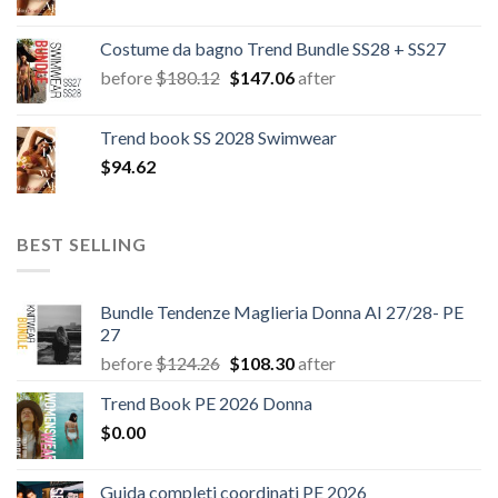
Costume da bagno Trend Bundle SS28 + SS27
Il
Il
before
$
180.12
$
147.06
after
prezzo
prezzo
originale
attuale
Trend book SS 2028 Swimwear
era:
è:
$
94.62
$180.12.
$147.06.
BEST SELLING
Bundle Tendenze Maglieria Donna AI 27/28- PE
27
Il
Il
before
$
124.26
$
108.30
after
prezzo
prezzo
Trend Book PE 2026 Donna
originale
attuale
$
0.00
era:
è:
$124.26.
$108.30.
Guida completi coordinati PE 2026