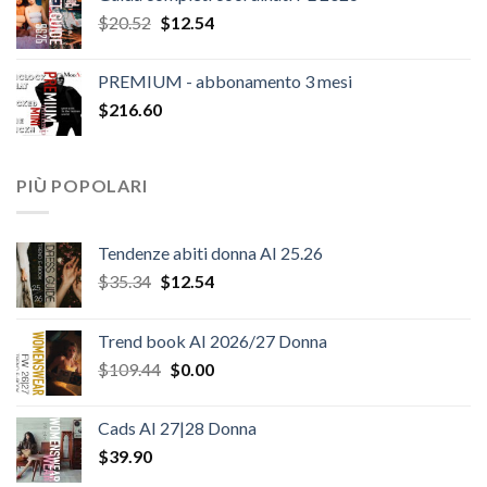
Il
Il
$
20.52
$
12.54
prezzo
prezzo
originale
attuale
PREMIUM - abbonamento 3 mesi
era:
è:
$
216.60
$20.52.
$12.54.
PIÙ POPOLARI
Tendenze abiti donna AI 25.26
Il
Il
$
35.34
$
12.54
prezzo
prezzo
originale
attuale
Trend book AI 2026/27 Donna
era:
è:
Il
Il
$
109.44
$
0.00
$35.34.
$12.54.
prezzo
prezzo
originale
attuale
Cads AI 27|28 Donna
era:
è:
$
39.90
$109.44.
$0.00.