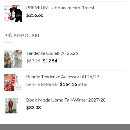
originale
attuale
PREMIUM - abbonamento 3 mesi
era:
è:
$
216.60
$20.52.
$12.54.
PIÙ POPOLARI
Tendenze Gioielli AI 25.26
Il
Il
$
67.26
$
12.54
prezzo
prezzo
originale
attuale
Bundle Tendenze Accessori AI 26/27
era:
è:
Il
Il
before
$
188.10
$
164.16
after
$67.26.
$12.54.
prezzo
prezzo
originale
attuale
Book Moda Uomo Fall/Winter 2027/28
era:
è:
$
82.08
$188.10.
$164.16.