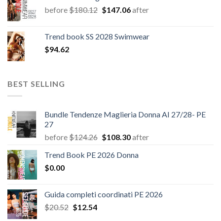
Il
Il
before
$
180.12
$
147.06
after
prezzo
prezzo
originale
attuale
Trend book SS 2028 Swimwear
era:
è:
$
94.62
$180.12.
$147.06.
BEST SELLING
Bundle Tendenze Maglieria Donna AI 27/28- PE
27
Il
Il
before
$
124.26
$
108.30
after
prezzo
prezzo
Trend Book PE 2026 Donna
originale
attuale
$
0.00
era:
è:
$124.26.
$108.30.
Guida completi coordinati PE 2026
Il
Il
$
20.52
$
12.54
prezzo
prezzo