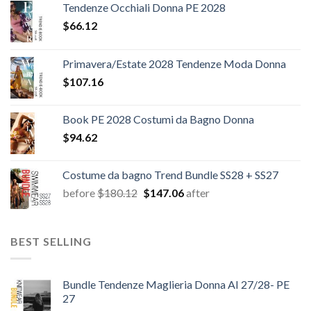
Tendenze Occhiali Donna PE 2028
$
66.12
Primavera/Estate 2028 Tendenze Moda Donna
$
107.16
Book PE 2028 Costumi da Bagno Donna
$
94.62
Costume da bagno Trend Bundle SS28 + SS27
Il
Il
before
$
180.12
$
147.06
after
prezzo
prezzo
originale
attuale
era:
è:
BEST SELLING
$180.12.
$147.06.
Bundle Tendenze Maglieria Donna AI 27/28- PE
27