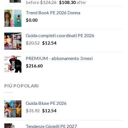
Il
Il
before
$
124.26
$
108.30
after
prezzo
prezzo
Trend Book PE 2026 Donna
originale
attuale
$
0.00
era:
è:
$124.26.
$108.30.
Guida completi coordinati PE 2026
Il
Il
$
20.52
$
12.54
prezzo
prezzo
originale
attuale
PREMIUM - abbonamento 3 mesi
era:
è:
$
216.60
$20.52.
$12.54.
PIÙ POPOLARI
Guida Bluse PE 2026
Il
Il
$
31.92
$
12.54
prezzo
prezzo
originale
attuale
Tendenze Gioielli PE 2027