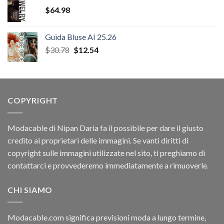
era:
è:
$
64.98
$31.92.
$12.54.
Guida Bluse AI 25.26
Il
Il
$
30.78
$
12.54
prezzo
prezzo
originale
attuale
era:
è:
$30.78.
$12.54.
COPYRIGHT
Modacable di Nipan Daria fa il possibile per dare il giusto
credito ai proprietari delle immagini. Se vanti diritti di
copyright sulle immagini utilizzate nel sito, ti preghiamo di
contattarci e provvederemo immediatamente a rimuoverle.
CHI SIAMO
Modacable.com significa previsioni moda a lungo termine,