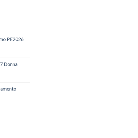
omo PE2026
zzo
ale
27 Donna
.54.
amento