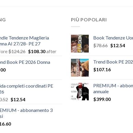
ING
PIÙ POPOLARI
ndle Tendenze Maglieria
Book Tendenze U
nna AI 27/28- PE 27
Il
Il
$
78.66
$
12.54
Il
Il
fore
$
124.26
$
108.30
after
prezzo
pre
prezzo
prezzo
originale
attu
Trend Book PE 20
end Book PE 2026 Donna
originale
attuale
era:
è:
$
107.16
.00
era:
è:
$78.66.
$12
$124.26.
$108.30.
PREMIUM - abbon
da completi coordinati PE
annuale
26
Il
Il
$
399.00
0.52
$
12.54
prezzo
prezzo
EMIUM - abbonamento 3
originale
attuale
si
era:
è:
16.60
$20.52.
$12.54.