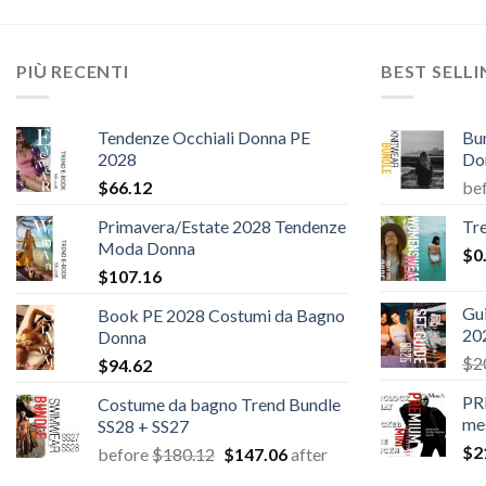
PIÙ RECENTI
BEST SELL
Tendenze Occhiali Donna PE
Bu
2028
Do
$
66.12
be
Primavera/Estate 2028 Tendenze
Tr
Moda Donna
$
0
$
107.16
Gui
Book PE 2028 Costumi da Bagno
20
Donna
$
2
$
94.62
PR
Costume da bagno Trend Bundle
me
SS28 + SS27
$
2
Il
Il
before
$
180.12
$
147.06
after
prezzo
prezzo