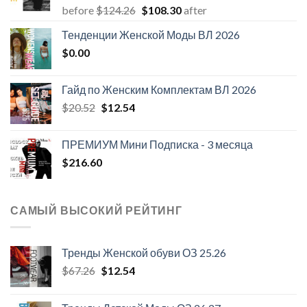
Первоначальная
Текущая
before
$
124.26
$
108.30
after
цена
цена:
Тенденции Женской Моды ВЛ 2026
составляла
$108.30.
$
0.00
$124.26.
Гайд по Женским Комплектам ВЛ 2026
Первоначальная
Текущая
$
20.52
$
12.54
цена
цена:
составляла
$12.54.
ПРЕМИУМ Мини Подписка - 3 месяца
$20.52.
$
216.60
САМЫЙ ВЫСОКИЙ РЕЙТИНГ
Тренды Женской обуви ОЗ 25.26
Первоначальная
Текущая
$
67.26
$
12.54
цена
цена:
составляла
$12.54.