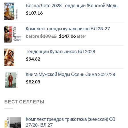
Весна/Лето 2028 Тенденции Женской Моды
$
107.16
Комплект тренды купальников ВЛ 28-27
Первоначальная
Текущая
before
$
180.12
$
147.06
after
цена
цена:
составляла
$147.06.
Тенденции Купальников ВЛ 2028
$180.12.
$
94.62
Книга Мужской Моды Осень-Зима 2027/28
$
82.08
БЕСТ СЕЛЛЕРЫ
Комплект трендов трикотажа (женский) ОЗ
27/28- ВЛ 27