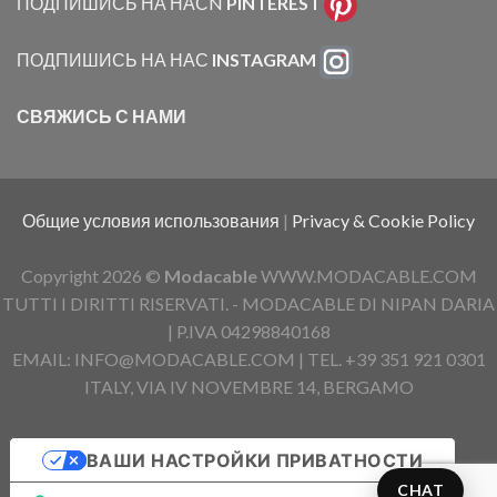
ПОДПИШИСЬ НА НАСN
PINTEREST
ПОДПИШИСЬ НА НАС
INSTAGRAM
СВЯЖИСЬ С НАМИ
Общие условия использования
|
Privacy & Cookie Policy
Copyright 2026 ©
Modacable
WWW.MODACABLE.COM
TUTTI I DIRITTI RISERVATI. - MODACABLE DI NIPAN DARIA
| P.IVA 04298840168
EMAIL: INFO@MODACABLE.COM | TEL. +39 351 921 0301
ITALY, VIA IV NOVEMBRE 14, BERGAMO
ВАШИ НАСТРОЙКИ ПРИВАТНОСТИ
CHAT