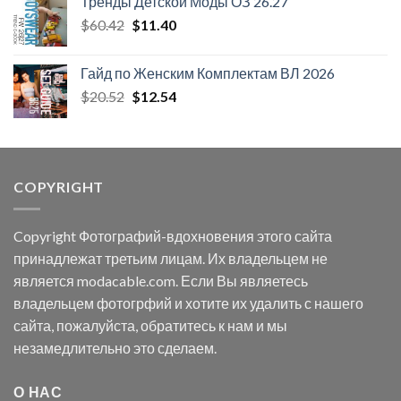
Тренды Детской Моды ОЗ 26.27
$67.26.
Первоначальная
Текущая
$
60.42
$
11.40
цена
цена:
составляла
$11.40.
Гайд по Женским Комплектам ВЛ 2026
$60.42.
Первоначальная
Текущая
$
20.52
$
12.54
цена
цена:
составляла
$12.54.
$20.52.
COPYRIGHT
Copyright Фотографий-вдохновения этого сайта
принадлежат третьим лицам. Их владельцем не
является modacable.com. Если Вы являетесь
владельцем фотогрфий и хотите их удалить с нашего
сайта, пожалуйста, обратитесь к нам и мы
незамедлительно это сделаем.
О НАС