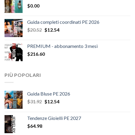
$
0.00
era:
è:
$124.26.
$108.30.
Guida completi coordinati PE 2026
Il
Il
$
20.52
$
12.54
prezzo
prezzo
originale
attuale
PREMIUM - abbonamento 3 mesi
era:
è:
$
216.60
$20.52.
$12.54.
PIÙ POPOLARI
Guida Bluse PE 2026
Il
Il
$
31.92
$
12.54
prezzo
prezzo
originale
attuale
Tendenze Gioielli PE 2027
era:
è:
$
64.98
$31.92.
$12.54.