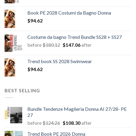
Book PE 2028 Costumi da Bagno Donna
$
94.62
Costume da bagno Trend Bundle SS28 + SS27
Il
Il
before
$
180.12
$
147.06
after
prezzo
prezzo
originale
attuale
Trend book SS 2028 Swimwear
era:
è:
$
94.62
$180.12.
$147.06.
BEST SELLING
Bundle Tendenze Maglieria Donna AI 27/28- PE
27
Il
Il
before
$
124.26
$
108.30
after
prezzo
prezzo
Trend Book PE 2026 Donna
originale
attuale