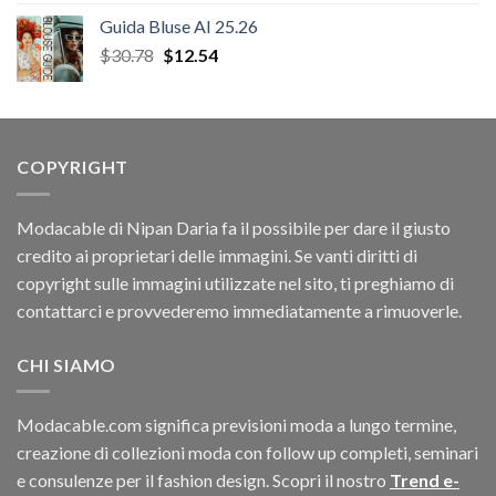
Guida Bluse AI 25.26
Il
Il
$
30.78
$
12.54
prezzo
prezzo
originale
attuale
era:
è:
$30.78.
$12.54.
COPYRIGHT
Modacable di Nipan Daria fa il possibile per dare il giusto
credito ai proprietari delle immagini. Se vanti diritti di
copyright sulle immagini utilizzate nel sito, ti preghiamo di
contattarci e provvederemo immediatamente a rimuoverle.
CHI SIAMO
Modacable.com significa previsioni moda a lungo termine,
creazione di collezioni moda con follow up completi, seminari
e consulenze per il fashion design. Scopri il nostro
Trend e-