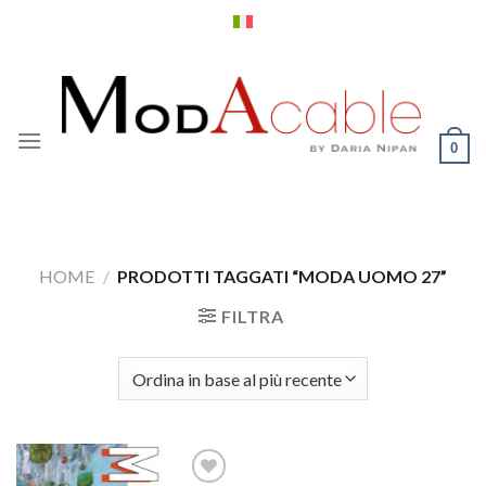
Salta
ai
contenuti
0
HOME
/
PRODOTTI TAGGATI “MODA UOMO 27”
FILTRA