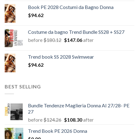
Book PE 2028 Costumi da Bagno Donna
$
94.62
Costume da bagno Trend Bundle SS28 + SS27
Il
Il
before
$
180.12
$
147.06
after
prezzo
prezzo
originale
attuale
Trend book SS 2028 Swimwear
era:
è:
$
94.62
$180.12.
$147.06.
BEST SELLING
Bundle Tendenze Maglieria Donna AI 27/28- PE
27
Il
Il
before
$
124.26
$
108.30
after
prezzo
prezzo
Trend Book PE 2026 Donna
originale
attuale
$
0.00
era:
è: