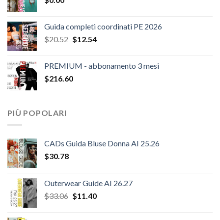
$124.26.
$108.30.
Guida completi coordinati PE 2026
Il
Il
$
20.52
$
12.54
prezzo
prezzo
originale
attuale
PREMIUM - abbonamento 3 mesi
era:
è:
$
216.60
$20.52.
$12.54.
PIÙ POPOLARI
CADs Guida Bluse Donna AI 25.26
$
30.78
Outerwear Guide AI 26.27
Il
Il
$
33.06
$
11.40
prezzo
prezzo
originale
attuale