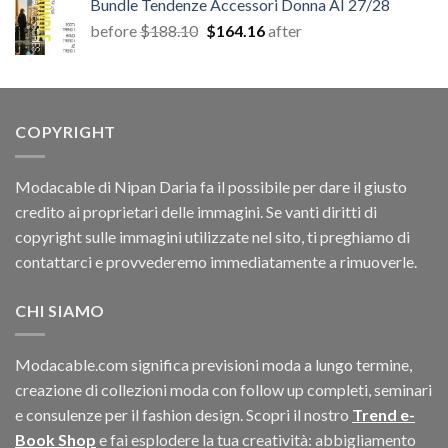
Bundle Tendenze Accessori Donna AI 27/28
era:
è:
Il
Il
before
$
188.10
$
164.16
after
$33.06.
$11.40.
prezzo
prezzo
originale
attuale
era:
è:
$188.10.
$164.16.
COPYRIGHT
Modacable di Nipan Daria fa il possibile per dare il giusto
credito ai proprietari delle immagini. Se vanti diritti di
copyright sulle immagini utilizzate nel sito, ti preghiamo di
contattarci e provvederemo immediatamente a rimuoverle.
CHI SIAMO
Modacable.com significa previsioni moda a lungo termine,
creazione di collezioni moda con follow up completi, seminari
e consulenze per il fashion design. Scopri il nostro
Trend e-
Book Shop
e fai esplodere la tua creatività: abbigliamento