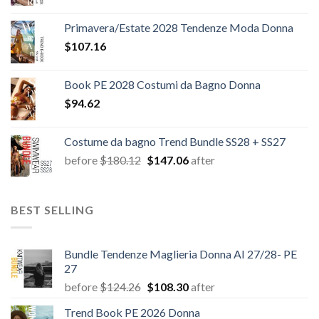
Primavera/Estate 2028 Tendenze Moda Donna
$
107.16
Book PE 2028 Costumi da Bagno Donna
$
94.62
Costume da bagno Trend Bundle SS28 + SS27
Il
Il
before
$
180.12
$
147.06
after
prezzo
prezzo
originale
attuale
era:
è:
BEST SELLING
$180.12.
$147.06.
Bundle Tendenze Maglieria Donna AI 27/28- PE
27
Il
Il
before
$
124.26
$
108.30
after
prezzo
prezzo
Trend Book PE 2026 Donna
originale
attuale