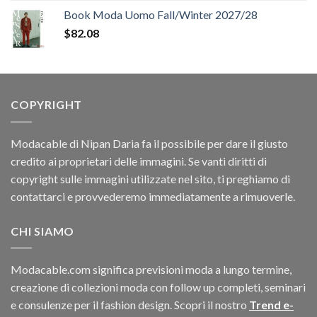
originale
attuale
Book Moda Uomo Fall/Winter 2027/28
era:
è:
$
82.08
$188.10.
$164.16.
COPYRIGHT
Modacable di Nipan Daria fa il possibile per dare il giusto
credito ai proprietari delle immagini. Se vanti diritti di
copyright sulle immagini utilizzate nel sito, ti preghiamo di
contattarci e provvederemo immediatamente a rimuoverle.
CHI SIAMO
Modacable.com significa previsioni moda a lungo termine,
creazione di collezioni moda con follow up completi, seminari
e consulenze per il fashion design. Scopri il nostro
Trend e-