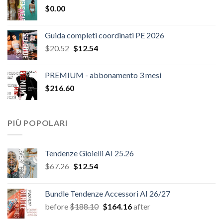
$
0.00
era:
è:
$124.26.
$108.30.
Guida completi coordinati PE 2026
Il
Il
$
20.52
$
12.54
prezzo
prezzo
originale
attuale
PREMIUM - abbonamento 3 mesi
era:
è:
$
216.60
$20.52.
$12.54.
PIÙ POPOLARI
Tendenze Gioielli AI 25.26
Il
Il
$
67.26
$
12.54
prezzo
prezzo
originale
attuale
Bundle Tendenze Accessori AI 26/27
era:
è:
Il
Il
before
$
188.10
$
164.16
after
$67.26.
$12.54.
prezzo
prezzo