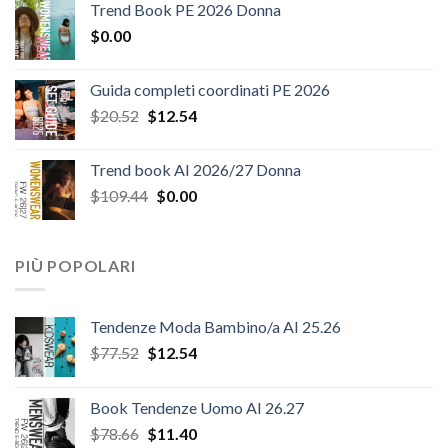
Trend Book PE 2026 Donna
originale
attuale
$
0.00
era:
è:
$124.26.
$108.30.
Guida completi coordinati PE 2026
Il
Il
$
20.52
$
12.54
prezzo
prezzo
originale
attuale
Trend book AI 2026/27 Donna
era:
è:
Il
Il
$
109.44
$
0.00
$20.52.
$12.54.
prezzo
prezzo
originale
attuale
era:
è:
PIÙ POPOLARI
$109.44.
$0.00.
Tendenze Moda Bambino/a AI 25.26
Il
Il
$
77.52
$
12.54
prezzo
prezzo
originale
attuale
Book Tendenze Uomo AI 26.27
era:
è:
Il
Il
$
78.66
$
11.40
$77.52.
$12.54.