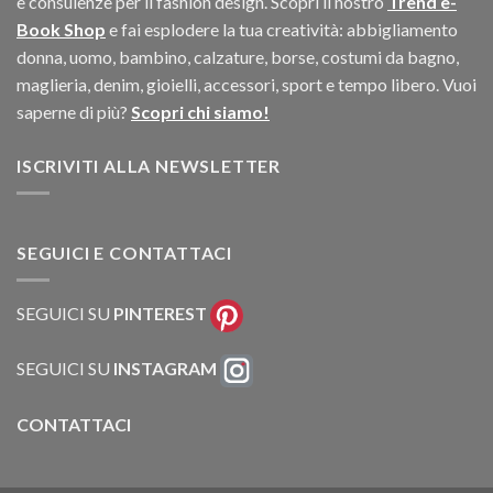
e consulenze per il fashion design. Scopri il nostro
Trend e-
Book Shop
e fai esplodere la tua creatività: abbigliamento
donna, uomo, bambino, calzature, borse, costumi da bagno,
maglieria, denim, gioielli, accessori, sport e tempo libero. Vuoi
saperne di più?
Scopri chi siamo!
ISCRIVITI ALLA NEWSLETTER
SEGUICI E CONTATTACI
SEGUICI SU
PINTEREST
SEGUICI SU
INSTAGRAM
CONTATTACI