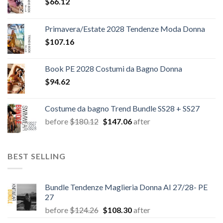
$
66.12
Primavera/Estate 2028 Tendenze Moda Donna
$
107.16
Book PE 2028 Costumi da Bagno Donna
$
94.62
Costume da bagno Trend Bundle SS28 + SS27
Il
Il
before
$
180.12
$
147.06
after
prezzo
prezzo
originale
attuale
era:
è:
BEST SELLING
$180.12.
$147.06.
Bundle Tendenze Maglieria Donna AI 27/28- PE
27
Il
Il
before
$
124.26
$
108.30
after
prezzo
prezzo