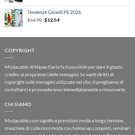
prezzo
prezzo
originale
attuale
Tendenze Gioielli PE 2026
era:
è:
Il
Il
$
64.98
$
12.54
$78.66.
$11.40.
prezzo
prezzo
originale
attuale
era:
è:
$64.98.
$12.54.
COPYRIGHT
Modacable di Nipan Daria fa il possibile per dare il giusto
credito ai proprietari delle immagini. Se vanti diritti di
copyright sulle immagini utilizzate nel sito, ti preghiamo di
contattarci e provvederemo immediatamente a rimuoverle.
CHI SIAMO
Modacable.com significa previsioni moda a lungo termine,
creazione di collezioni moda con follow up completi, seminari