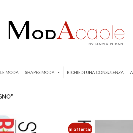
ILE MODA
SHAPES MODA
RICHIEDI UNA CONSULENZA
A
GNO”
In offerta!