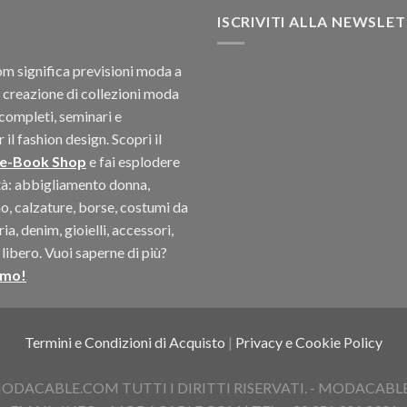
ISCRIVITI ALLA NEWSLE
 significa previsioni moda a
 creazione di collezioni moda
completi, seminari e
il fashion design. Scopri il
 e-Book Shop
e fai esplodere
ità: abbigliamento donna,
, calzature, borse, costumi da
a, denim, gioielli, accessori,
libero. Vuoi saperne di più?
amo!
Termini e Condizioni di Acquisto
|
Privacy e Cookie Policy
ACABLE.COM TUTTI I DIRITTI RISERVATI. - MODACABLE D