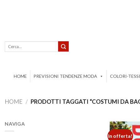
Salta
ai
contenuti
Cerca:
HOME
PREVISIONI TENDENZE MODA
COLORI-TESS
HOME
/
PRODOTTI TAGGATI “COSTUMI DA BA
NAVIGA
In offerta!