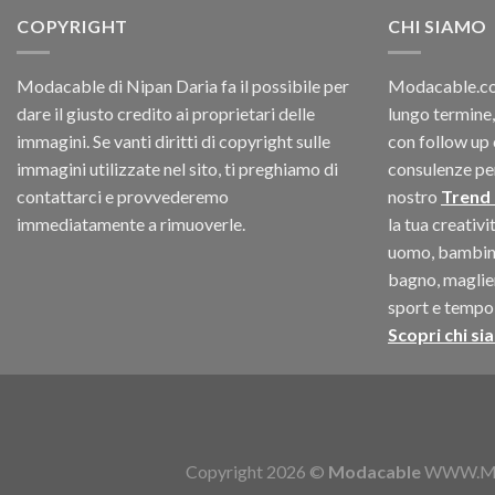
COPYRIGHT
CHI SIAMO
Modacable di Nipan Daria fa il possibile per
Modacable.com
dare il giusto credito ai proprietari delle
lungo termine,
immagini. Se vanti diritti di copyright sulle
con follow up 
immagini utilizzate nel sito, ti preghiamo di
consulenze per 
contattarci e provvederemo
nostro
Trend
immediatamente a rimuoverle.
la tua creativ
uomo, bambino
bagno, maglieri
sport e tempo 
Scopri chi si
Copyright 2026 ©
Modacable
WWW.MOD