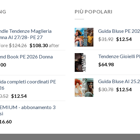
ING
PIÙ POPOLARI
ndle Tendenze Maglieria
Guida Bluse PE 20
nna AI 27/28- PE 27
Il
Il
$
31.92
$
12.54
Il
Il
fore
$
124.26
$
108.30
after
prezzo
pre
prezzo
prezzo
originale
attu
Tendenze Gioielli 
end Book PE 2026 Donna
originale
attuale
era:
è:
$
64.98
.00
era:
è:
$31.92.
$12
$124.26.
$108.30.
Guida Bluse AI 25.
da completi coordinati PE
26
Il
Il
$
30.78
$
12.54
Il
Il
prezzo
pre
0.52
$
12.54
prezzo
prezzo
originale
attu
EMIUM - abbonamento 3
originale
attuale
era:
è:
si
era:
è:
$30.78.
$12
16.60
$20.52.
$12.54.