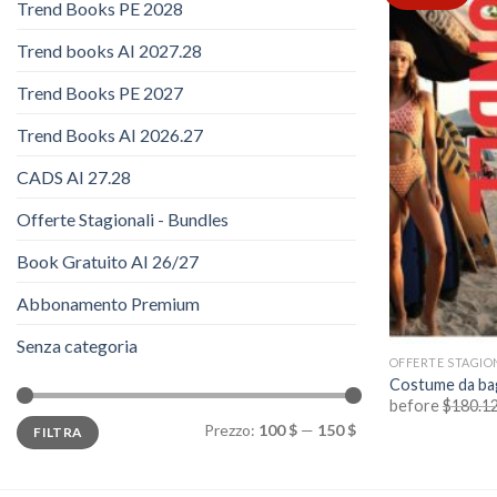
Trend Books PE 2028
Trend books AI 2027.28
Trend Books PE 2027
Trend Books AI 2026.27
CADS AI 27.28
Offerte Stagionali - Bundles
Book Gratuito AI 26/27
Abbonamento Premium
Senza categoria
OFFERTE STAGIO
Costume da ba
before
$
180.1
Prezzo
Prezzo
Prezzo:
100 $
—
150 $
FILTRA
Min
Max