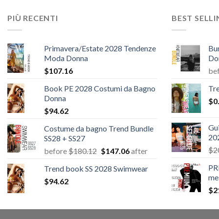
PIÙ RECENTI
BEST SELL
Primavera/Estate 2028 Tendenze
Bu
Moda Donna
Do
$
107.16
be
Book PE 2028 Costumi da Bagno
Tr
Donna
$
0
$
94.62
Gui
Costume da bagno Trend Bundle
20
SS28 + SS27
$
2
Il
Il
before
$
180.12
$
147.06
after
prezzo
prezzo
PR
Trend book SS 2028 Swimwear
originale
attuale
me
$
94.62
era:
è:
$
2
$180.12.
$147.06.