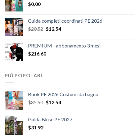
$
0.00
era:
è:
$124.26.
$108.30.
Guida completi coordinati PE 2026
Il
Il
$
20.52
$
12.54
prezzo
prezzo
originale
attuale
PREMIUM - abbonamento 3 mesi
era:
è:
$
216.60
$20.52.
$12.54.
PIÙ POPOLARI
Book PE 2026 Costumi da bagno
Il
Il
$
85.50
$
12.54
prezzo
prezzo
originale
attuale
Guida Bluse PE 2027
era:
è:
$
31.92
$85.50.
$12.54.