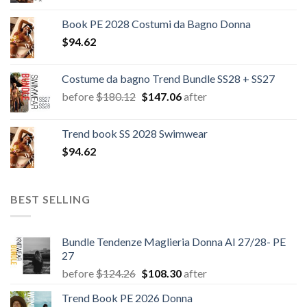
Book PE 2028 Costumi da Bagno Donna
$
94.62
Costume da bagno Trend Bundle SS28 + SS27
Il
Il
before
$
180.12
$
147.06
after
prezzo
prezzo
originale
attuale
Trend book SS 2028 Swimwear
era:
è:
$
94.62
$180.12.
$147.06.
BEST SELLING
Bundle Tendenze Maglieria Donna AI 27/28- PE
27
Il
Il
before
$
124.26
$
108.30
after
prezzo
prezzo
Trend Book PE 2026 Donna
originale
attuale