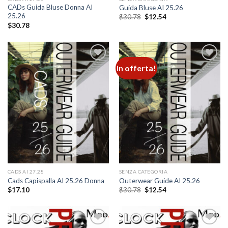
CADs Guida Bluse Donna AI
Guida Bluse AI 25.26
25.26
Il
Il
$
30.78
$
12.54
prezzo
prezzo
$
30.78
originale
attuale
era:
è:
$30.78.
$12.54.
In offerta!
Add to
Add to
wishlist
wishlist
CADS AI 27.28
SENZA CATEGORIA
Cads Capispalla AI 25.26 Donna
Outerwear Guide AI 25.26
Il
Il
$
17.10
$
30.78
$
12.54
prezzo
prezzo
originale
attuale
era:
è:
$30.78.
$12.54.