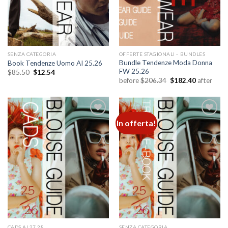
SENZA CATEGORIA
OFFERTE STAGIONALI - BUNDLES
Bundle Tendenze Moda Donna
Book Tendenze Uomo AI 25.26
FW 25.26
Il
Il
$
85.50
$
12.54
prezzo
prezzo
Il
Il
before
$
206.34
$
182.40
after
originale
attuale
prezzo
prezzo
era:
è:
originale
attuale
$85.50.
$12.54.
era:
è:
$206.34.
$182.40.
In offerta!
Add to
Add to
wishlist
wishlist
CADS AI 27.28
SENZA CATEGORIA