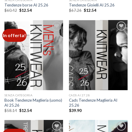
Tendenze borse AI 25.26
Tendenze Gioielli AI 25.26
Il
Il
Il
Il
$
60.42
$
12.54
$
67.26
$
12.54
prezzo
prezzo
prezzo
prezzo
originale
attuale
originale
attuale
era:
è:
era:
è:
$60.42.
$12.54.
$67.26.
$12.54.
In offerta!
Add to
Add to
wishlist
wishlist
SENZA CATEGORIA
CADS AI 27.28
Book Tendenze Maglieria (uomo)
Cads Tendenze Maglieria AI
AI 25.26
25.26
Il
Il
$
58.14
$
12.54
$
39.90
prezzo
prezzo
originale
attuale
era:
è:
$58.14.
$12.54.