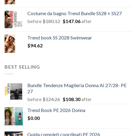
Costume da bagno Trend Bundle SS28 + SS27
Il
Il
before
$
180.12
$
147.06
after
prezzo
prezzo
originale
attuale
Trend book SS 2028 Swimwear
era:
è:
$
94.62
$180.12.
$147.06.
BEST SELLING
Bundle Tendenze Maglieria Donna AI 27/28- PE
27
Il
Il
before
$
124.26
$
108.30
after
prezzo
prezzo
Trend Book PE 2026 Donna
originale
attuale
$
0.00
era:
è:
$124.26.
$108.30.
Guida completi coordinati PE 2026