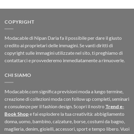
originale
attuale
era:
è:
$30.78.
$12.54.
COPYRIGHT
Modacable di Nipan Daria fa il possibile per dare il giusto
credito ai proprietari delle immagini. Se vanti diritti di
copyright sulle immagini utilizzate nel sito, ti preghiamo di
contattarci e provvederemo immediatamente a rimuoverle.
CHI SIAMO
Modacable.com significa previsioni moda a lungo termine,
creazione di collezioni moda con follow up completi, seminari
e consulenze per il fashion design. Scopri il nostro
Trend e-
Book Shop
e fai esplodere la tua creatività: abbigliamento
donna, uomo, bambino, calzature, borse, costumi da bagno,
maglieria, denim, gioielli, accessori, sport e tempo libero. Vuoi