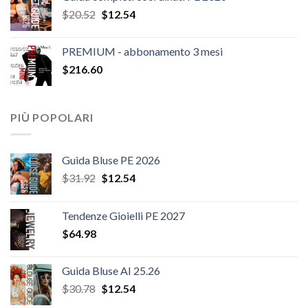
Il
Il
$
20.52
$
12.54
prezzo
prezzo
originale
attuale
PREMIUM - abbonamento 3 mesi
era:
è:
$
216.60
$20.52.
$12.54.
PIÙ POPOLARI
Guida Bluse PE 2026
Il
Il
$
31.92
$
12.54
prezzo
prezzo
originale
attuale
Tendenze Gioielli PE 2027
era:
è:
$
64.98
$31.92.
$12.54.
Guida Bluse AI 25.26
Il
Il
$
30.78
$
12.54
prezzo
prezzo