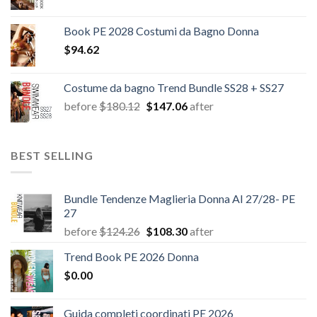
Book PE 2028 Costumi da Bagno Donna
$
94.62
Costume da bagno Trend Bundle SS28 + SS27
Il
Il
before
$
180.12
$
147.06
after
prezzo
prezzo
originale
attuale
era:
è:
BEST SELLING
$180.12.
$147.06.
Bundle Tendenze Maglieria Donna AI 27/28- PE
27
Il
Il
before
$
124.26
$
108.30
after
prezzo
prezzo
Trend Book PE 2026 Donna
originale
attuale
$
0.00
era:
è:
$124.26.
$108.30.
Guida completi coordinati PE 2026