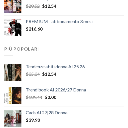
Il
Il
$
20.52
$
12.54
prezzo
prezzo
originale
attuale
PREMIUM - abbonamento 3 mesi
era:
è:
$
216.60
$20.52.
$12.54.
PIÙ POPOLARI
Tendenze abiti donna AI 25.26
Il
Il
$
35.34
$
12.54
prezzo
prezzo
originale
attuale
Trend book AI 2026/27 Donna
era:
è:
Il
Il
$
109.44
$
0.00
$35.34.
$12.54.
prezzo
prezzo
originale
attuale
Cads AI 27|28 Donna
era:
è:
$
39.90
$109.44.
$0.00.