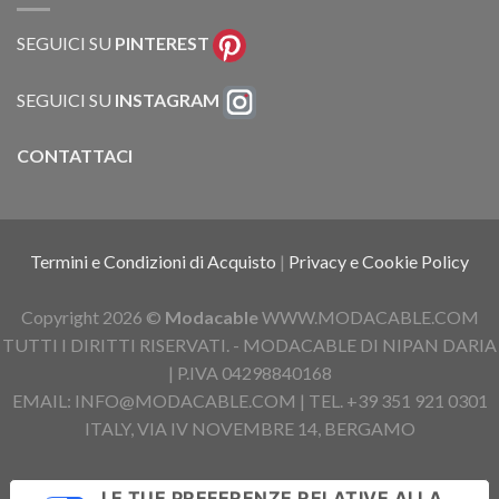
SEGUICI SU
PINTEREST
SEGUICI SU
INSTAGRAM
CONTATTACI
Termini e Condizioni di Acquisto
|
Privacy e Cookie Policy
Copyright 2026 ©
Modacable
WWW.MODACABLE.COM
TUTTI I DIRITTI RISERVATI. - MODACABLE DI NIPAN DARIA
| P.IVA 04298840168
EMAIL: INFO@MODACABLE.COM | TEL. +39 351 921 0301
ITALY, VIA IV NOVEMBRE 14, BERGAMO
LE TUE PREFERENZE RELATIVE ALLA