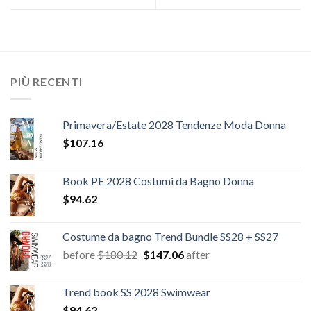
PIÙ RECENTI
Primavera/Estate 2028 Tendenze Moda Donna
$
107.16
Book PE 2028 Costumi da Bagno Donna
$
94.62
Costume da bagno Trend Bundle SS28 + SS27
Il
Il
before
$
180.12
$
147.06
after
prezzo
prezzo
originale
attuale
Trend book SS 2028 Swimwear
era:
è:
$
94.62