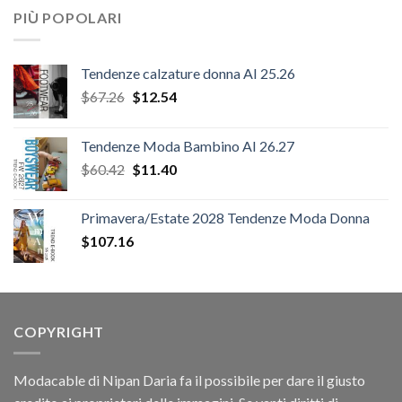
PIÙ POPOLARI
Tendenze calzature donna AI 25.26
Il
Il
$
67.26
$
12.54
prezzo
prezzo
originale
attuale
Tendenze Moda Bambino AI 26.27
era:
è:
Il
Il
$
60.42
$
11.40
$67.26.
$12.54.
prezzo
prezzo
originale
attuale
Primavera/Estate 2028 Tendenze Moda Donna
era:
è:
$
107.16
$60.42.
$11.40.
COPYRIGHT
Modacable di Nipan Daria fa il possibile per dare il giusto