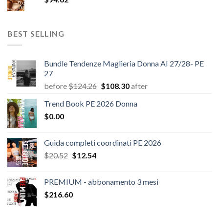
$180.12.
$147.06.
BEST SELLING
Bundle Tendenze Maglieria Donna AI 27/28- PE
27
Il
Il
before
$
124.26
$
108.30
after
prezzo
prezzo
Trend Book PE 2026 Donna
originale
attuale
$
0.00
era:
è:
$124.26.
$108.30.
Guida completi coordinati PE 2026
Il
Il
$
20.52
$
12.54
prezzo
prezzo
originale
attuale
PREMIUM - abbonamento 3 mesi
era:
è:
$
216.60
$20.52.
$12.54.