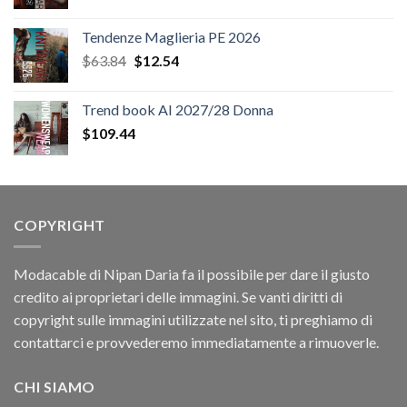
Tendenze Maglieria PE 2026
Il
Il
$
63.84
$
12.54
prezzo
prezzo
originale
attuale
Trend book AI 2027/28 Donna
era:
è:
$
109.44
$63.84.
$12.54.
COPYRIGHT
Modacable di Nipan Daria fa il possibile per dare il giusto
credito ai proprietari delle immagini. Se vanti diritti di
copyright sulle immagini utilizzate nel sito, ti preghiamo di
contattarci e provvederemo immediatamente a rimuoverle.
CHI SIAMO