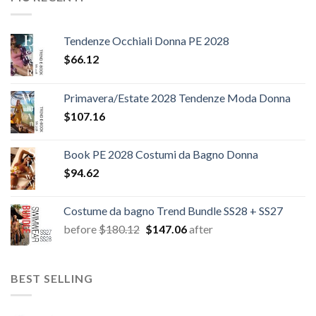
Tendenze Occhiali Donna PE 2028
$
66.12
Primavera/Estate 2028 Tendenze Moda Donna
$
107.16
Book PE 2028 Costumi da Bagno Donna
$
94.62
Costume da bagno Trend Bundle SS28 + SS27
Il
Il
before
$
180.12
$
147.06
after
prezzo
prezzo
originale
attuale
era:
è:
BEST SELLING
$180.12.
$147.06.