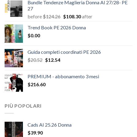
Bundle Tendenze Maglieria Donna AI 27/28- PE
27
Il
Il
before
$
124.26
$
108.30
after
prezzo
prezzo
Trend Book PE 2026 Donna
originale
attuale
$
0.00
era:
è:
$124.26.
$108.30.
Guida completi coordinati PE 2026
Il
Il
$
20.52
$
12.54
prezzo
prezzo
originale
attuale
PREMIUM - abbonamento 3 mesi
era:
è:
$
216.60
$20.52.
$12.54.
PIÙ POPOLARI
Cads AI 25.26 Donna
$
39.90