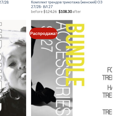
Комплект трендов трикотажа (женский) ОЗ
27/28
27/28- ВЛ 27
Первоначальная
Текущая
before
$
124.26
$
108.30
after
цена
цена:
составляла
$108.30.
$124.26.
Распродажа!
Add to
Add to
wishlist
wishlist