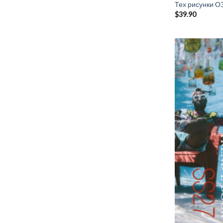
Тех рисунки О
$
39.90