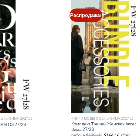
Распродажа!
Add to
wishlist
ЕНЬ-ЗИМА 2027.28
КНИГИ МОДЫ ОСЕНЬ-ЗИМА 2027.28
Комплект Тренды Женских Аксе
ЯМ ОЗ 27/28
Зима 27/28
Первоначальна
Текуща
before
$
188.10
$
164.16
after