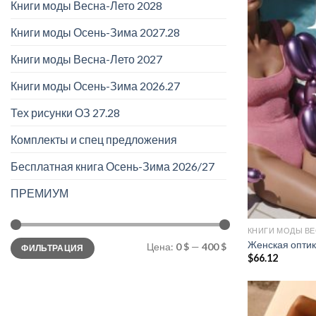
Книги моды Весна-Лето 2028
Книги моды Осень-Зима 2027.28
Книги моды Весна-Лето 2027
Книги моды Осень-Зима 2026.27
Тех рисунки ОЗ 27.28
Комплекты и спец предложения
Бесплатная книга Осень-Зима 2026/27
ПРЕМИУМ
КНИГИ МОДЫ ВЕ
Минимальная
Максимальная
Женская оптик
Цена:
0 $
—
400 $
ФИЛЬТРАЦИЯ
цена
цена
$
66.12