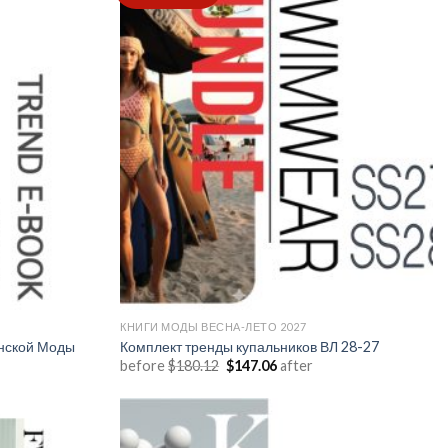
Add to
Add to
wishlist
wishlist
КНИГИ МОДЫ ВЕСНА-ЛЕТО 2027
нской Моды
Комплект тренды купальников ВЛ 28-27
Первоначальная
Текущая
before
$
180.12
$
147.06
after
цена
цена:
составляла
$147.06.
$180.12.