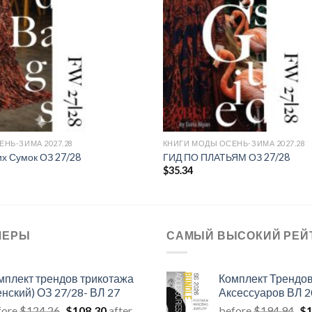
НЬ-ЗИМА 2027.28
КНИГИ МОДЫ ОСЕНЬ-ЗИМА 2027.28
х Сумок ОЗ 27/28
ГИД ПО ПЛАТЬЯМ ОЗ 27/28
$
35.34
ЛЕРЫ
САМЫЙ ВЫСОКИЙ РЕЙ
мплект трендов трикотажа
Комплект Трендо
енский) ОЗ 27/28- ВЛ 27
Аксессуаров ВЛ 2
Первоначальная
Текущая
Пе
fore
$
124.26
$
108.30
after
before
$
194.94
$
1