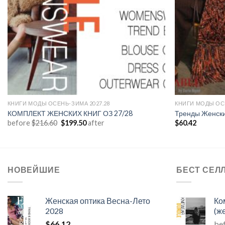
КНИГИ МОДЫ ОСЕНЬ-ЗИМА 2027.28
КНИГИ МОДЫ ОСЕ
КОМПЛЕКТ ЖЕНСКИХ КНИГ ОЗ 27/28
Тренды Женски
Первоначальная
Текущая
before
$
216.60
$
199.50
after
$
60.42
цена
цена:
составляла
$199.50.
$216.60.
НОВЕЙШИЕ
БЕСТ СЕЛ
Женская оптика Весна-Лето
Ко
2028
(ж
$
66.12
be