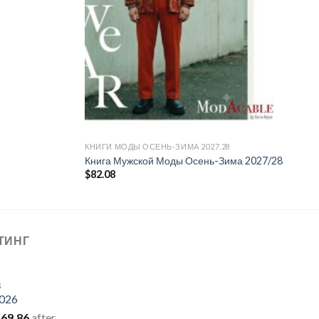
КНИГИ МОДЫ ОСЕНЬ-ЗИМА 2027.28
Книга Мужской Моды Осень-Зима 2027/28
$
82.08
ТИНГ
в
026
рвоначальная
Текущая
69.86
after