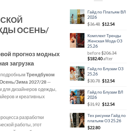
Гайд по Платьям ВЛ
2026
НСКОЙ
Первоначальн
Текуща
$
36.48
$
12.54
ЖДЫ ОСЕНЬ/
цена
цена:
составляла
$12.54.
Комплект Тренды
$36.48.
Женская Мода ОЗ
25.26
вой прогноз модных
before
$
206.34
Первоначальная
Текущая
$
182.40
after
ная загрузка
цена
цена:
Гайд по Блузам ОЗ
составляла
$182.40.
25.26
м подробным
Трендбуком
$206.34.
Первоначальн
Текуща
$
30.78
$
12.54
Осень/Зима 2027/28
—
цена
цена:
 для дизайнеров одежды,
составляла
$12.54.
Гайд по Блузам ВЛ
байеров и креативных
2026
$30.78.
Первоначальн
Текуща
$
31.92
$
12.54
цена
цена:
составляла
$12.54.
Тех рисунки Гайд по
роцесса разработки
платьям ОЗ 25.26
$31.92.
ческой работы, этот
$
22.80