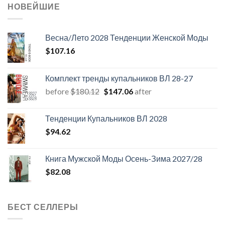
НОВЕЙШИЕ
Весна/Лето 2028 Тенденции Женской Моды
$
107.16
Комплект тренды купальников ВЛ 28-27
Первоначальная
Текущая
before
$
180.12
$
147.06
after
цена
цена:
составляла
$147.06.
Тенденции Купальников ВЛ 2028
$180.12.
$
94.62
Книга Мужской Моды Осень-Зима 2027/28
$
82.08
БЕСТ СЕЛЛЕРЫ