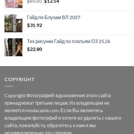
Первоначальная
Текущая
$
85.50
$
12.54
цена
цена:
составляла
$12.54.
Гайд по Блузам ВЛ 2027
$85.50.
$
31.92
Тех рисунки Гайд по платьям ОЗ 25.26
$
22.80
COPYRIGHT
Copyright Фотографий-вдохновения этого сайта
принадлежат третьим лицам. Их владельцем не
является modacable.com. Если Вы являетесь
владельцем фотогрфий и хотите их удалить с нашего
сайта, пожалуйста, обратитесь к нам и мы
незамедлительно это сделаем.