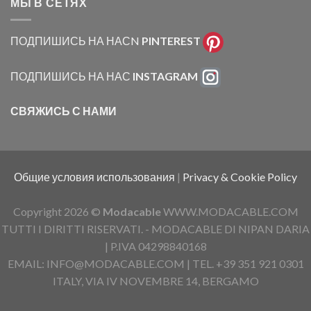
МЫ В СЕТЯХ
ПОДПИШИСЬ НА НАСN
PINTEREST
ПОДПИШИСЬ НА НАС
INSTAGRAM
СВЯЖИСЬ С НАМИ
Общие условия использования
|
Privacy & Cookie Policy
Copyright 2026 ©
Modacable
WWW.MODACABLE.COM
TUTTI I DIRITTI RISERVATI. - MODACABLE DI NIPAN DARIA
| P.IVA 04298840168
EMAIL: INFO@MODACABLE.COM | TEL. +39 351 921 0301
ITALY, VIA IV NOVEMBRE 14, BERGAMO