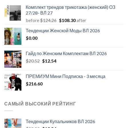
Комплект трендов трикотажа (женский) ОЗ
27/28- ВЛ 27
Первоначальная
Текущая
before
$
124.26
$
108.30
after
цена
цена:
Тенденции Женской Моды ВЛ 2026
составляла
$108.30.
$
0.00
$124.26.
Гайд по Женским Комплектам ВЛ 2026
Первоначальная
Текущая
$
20.52
$
12.54
цена
цена:
составляла
$12.54.
ПРЕМИУМ Мини Подписка - 3 месяца
$20.52.
$
216.60
САМЫЙ ВЫСОКИЙ РЕЙТИНГ
Тенденции Купальников ВЛ 2026