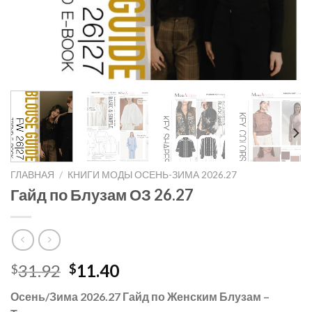
ГЛАВНАЯ
/
КНИГИ МОДЫ ОСЕНЬ-ЗИМА 2026.27
Гайд по Блузам ОЗ 26.27
Первоначальная
Текущая
31.92
11.40
$
$
цена
цена:
Осень/Зима 2026.27 Гайд по Женским Блузам –
составляла
$11.40.