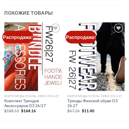
ПОХОЖИЕ ТОВАРЫ
Распродажа!
Распродажа!
Add to
Add to
wishlist
wishlist
КНИГИ МОДЫ ОСЕНЬ-ЗИМА 2026.27
КНИГИ МОДЫ ОСЕНЬ-ЗИМА 2026.27
Комплект Трендов
Тренды Женской обуви ОЗ
Аксессуаров ОЗ 26/27
26.27
Первоначальная
Текущая
Первоначальная
Текущая
$
188.10
$
164.16
$
67.26
$
11.40
цена
цена:
цена
цена:
составляла
$164.16.
составляла
$11.40.
$188.10.
$67.26.