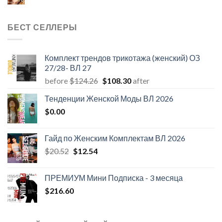
БЕСТ СЕЛЛЕРЫ
Комплект трендов трикотажа (женский) ОЗ
27/28- ВЛ 27
Первоначальная
Текущая
before
$
124.26
$
108.30
after
цена
цена:
Тенденции Женской Моды ВЛ 2026
составляла
$108.30.
$
0.00
$124.26.
Гайд по Женским Комплектам ВЛ 2026
Первоначальная
Текущая
$
20.52
$
12.54
цена
цена:
составляла
$12.54.
ПРЕМИУМ Мини Подписка - 3 месяца
$20.52.
$
216.60