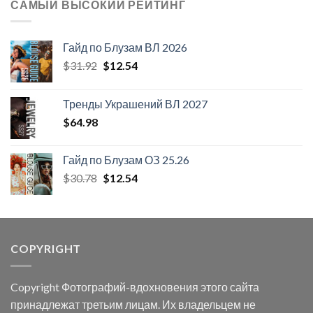
САМЫЙ ВЫСОКИЙ РЕЙТИНГ
Гайд по Блузам ВЛ 2026
Первоначальная
Текущая
$
31.92
$
12.54
цена
цена:
составляла
$12.54.
Тренды Украшений ВЛ 2027
$31.92.
$
64.98
Гайд по Блузам ОЗ 25.26
Первоначальная
Текущая
$
30.78
$
12.54
цена
цена:
составляла
$12.54.
$30.78.
COPYRIGHT
Copyright Фотографий-вдохновения этого сайта
принадлежат третьим лицам. Их владельцем не