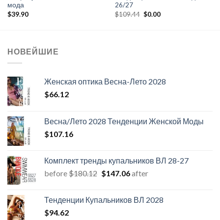
мода
26/27
Первоначальная
Текущая
$
39.90
$
109.44
$
0.00
цена
цена:
составляла
$0.00.
$109.44.
НОВЕЙШИЕ
Женская оптика Весна-Лето 2028
$
66.12
Весна/Лето 2028 Тенденции Женской Моды
$
107.16
Комплект тренды купальников ВЛ 28-27
Первоначальная
Текущая
before
$
180.12
$
147.06
after
цена
цена:
составляла
$147.06.
Тенденции Купальников ВЛ 2028
$180.12.
$
94.62