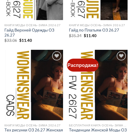
КНИГИ МОДЫ ОСЕНЬ-ЗИМА 2026.27
КНИГИ МОДЫ ОСЕНЬ-ЗИМА 2026.27
Гайд Верхней Одежды ОЗ
Гайд по Платьям ОЗ 26.27
26.27
Первоначальная
Текущая
$
35.34
$
11.40
цена
цена:
Первоначальная
Текущая
$
33.06
$
11.40
составляла
$11.40.
цена
цена:
$35.34.
составляла
$11.40.
$33.06.
Распродажа!
Add to
Add to
wishlist
wishlist
КНИГИ МОДЫ ОСЕНЬ-ЗИМА 2026.27
БЕСПЛАТНАЯ КНИГА ОСЕНЬ-ЗИМА 2026/27
Тех рисунки ОЗ 26.27 Женская
Тенденции Женской Моды ОЗ