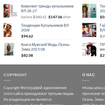
Комплект тренды купальников
Те
ВЛ 28-27
20
Первоначальная
Текущая
before
$
180.12
$
147.06
after
$
0
цена
цена:
Тенденции Купальников ВЛ
Га
составляла
$147.06.
2028
ВЛ
$180.12.
$
94.62
$
2
Книга Мужской Моды Осень-
ПР
Зима 2027/28
ме
$
82.08
$
2
COPYRIGHT
О НАС
Copyright Фотографий-вдохновения
Modacable.c
этого сайта принадлежат третьим лицам.
прогнозов те
Их владельцем не является
Осень-Зима 