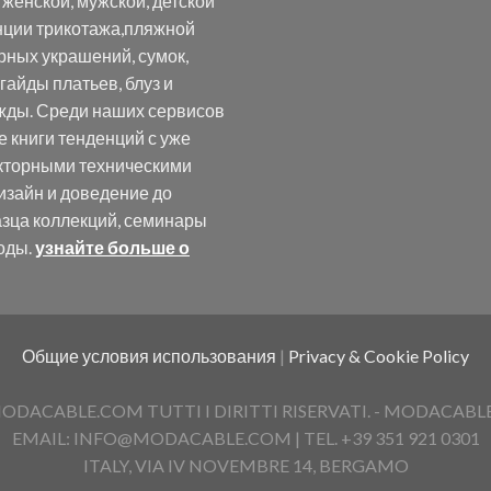
женской, мужской, детской
нции трикотажа,пляжной
рных украшений, сумок,
 гайды платьев, блуз и
жды. Среди наших сервисов
е книги тенденций с уже
кторными техническими
изайн и доведение до
азца коллекций, семинары
оды.
узнайте больше о
Общие условия использования
|
Privacy & Cookie Policy
ACABLE.COM TUTTI I DIRITTI RISERVATI. - MODACABLE D
EMAIL: INFO@MODACABLE.COM | TEL. +39 351 921 0301
ITALY, VIA IV NOVEMBRE 14, BERGAMO