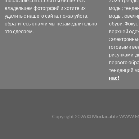
modacable.com. Если Вы являетесь
2025 Тренды 
владельцем фотогрфий и хотите их
моды; тенде
удалить с нашего сайта, пожалуйста,
моды, ювели
обратитесь к нам и мы незамедлительно
обуви. Фокус
это сделаем.
верхней оде
: электронны
готовыми ве
рисунками, д
первого обр
тенденций м
нас!
Copyright 2026 ©
Modacable
WWW.MOD