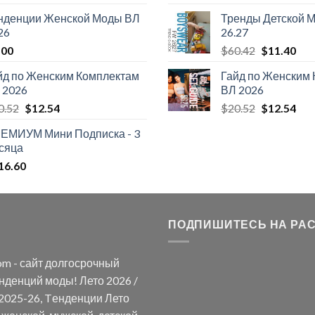
цена
цена:
цена
цен
нденции Женской Моды ВЛ
Тренды Детской 
составляла
$108.30.
составлял
$12
26
26.27
$124.26.
$67.26.
Первонач
Тек
.00
$
60.42
$
11.40
цена
цен
йд по Женским Комплектам
Гайд по Женским
составлял
$11
 2026
ВЛ 2026
$60.42.
Первоначальная
Текущая
Первонач
Тек
0.52
$
12.54
$
20.52
$
12.54
цена
цена:
цена
цен
ЕМИУМ Мини Подписка - 3
составляла
$12.54.
составлял
$12
сяца
$20.52.
$20.52.
16.60
ПОДПИШИТЕСЬ НА РА
om - сайт долгосрочный
нденций моды! Лето 2026 /
2025-26, Tенденции Лето