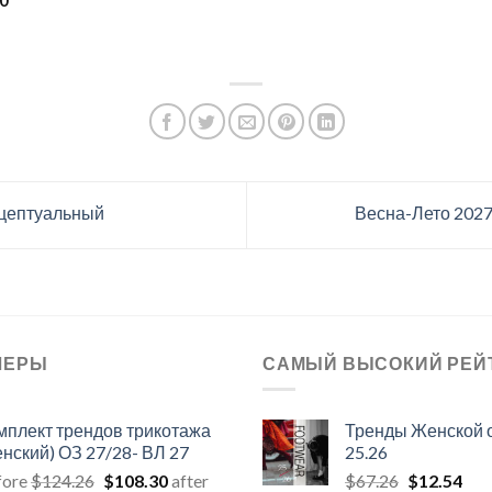
60
нцептуальный
Весна-Лето 2027
ЛЕРЫ
САМЫЙ ВЫСОКИЙ РЕЙ
мплект трендов трикотажа
Тренды Женской 
енский) ОЗ 27/28- ВЛ 27
25.26
Первоначальная
Текущая
Первонач
Тек
fore
$
124.26
$
108.30
after
$
67.26
$
12.54