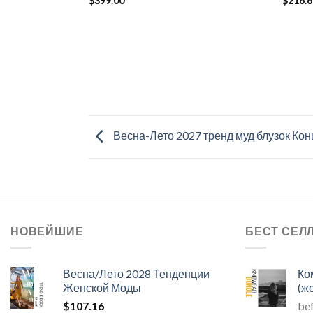
$
399.00
$
216.
Весна-Лето 2027 тренд муд блузок Ко
НОВЕЙШИЕ
БЕСТ СЕЛ
Весна/Лето 2028 Тенденции
Ко
Женской Моды
(ж
$
107.16
be