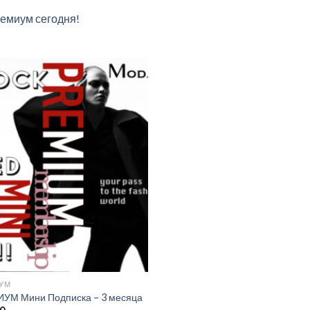
емиум сегодня!
Add to
wishlist
УМ
УМ Мини Подписка – 3 месяца