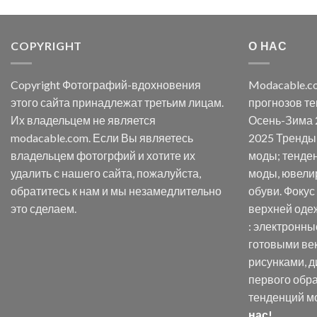
COPYRIGHT
О НАС
Copyright Фотографий-вдохновения
Modacable.c
этого сайта принадлежат третьим лицам.
прогнозов те
Их владельцем не является
Осень-Зима 
modacable.com. Если Вы являетесь
2025 Тренды 
владельцем фотогрфий и хотите их
моды; тенде
удалить с нашего сайта, пожалуйста,
моды, ювели
обратитесь к нам и мы незамедлительно
обуви. Фокус
это сделаем.
верхней оде
: электронны
готовыми ве
рисунками, д
первого обр
тенденций м
нас!