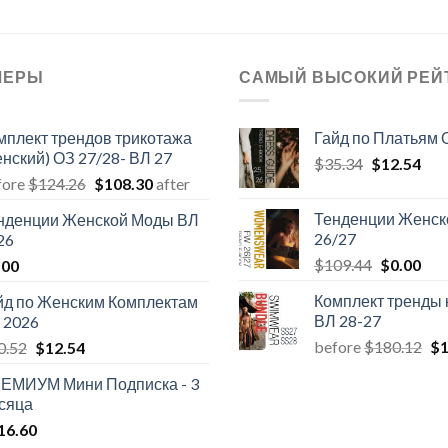
ЛЕРЫ
САМЫЙ ВЫСОКИЙ РЕЙ
мплект трендов трикотажа
Гайд по Платьям 
енский) ОЗ 27/28- ВЛ 27
Первонач
Тек
$
35.34
$
12.54
Первоначальная
Текущая
fore
$
124.26
$
108.30
after
цена
цен
цена
цена:
составлял
$12
Тенденции Женск
нденции Женской Моды ВЛ
составляла
$108.30.
$35.34.
26/27
26
$124.26.
Первона
Тек
$
109.44
$
0.00
.00
цена
цен
Комплект тренды 
йд по Женским Комплектам
составля
$0.
ВЛ 28-27
 2026
$109.44.
Пе
Первоначальная
Текущая
before
$
180.12
$
1
0.52
$
12.54
це
цена
цена:
ЕМИУМ Мини Подписка - 3
со
составляла
$12.54.
сяца
$1
$20.52.
16.60