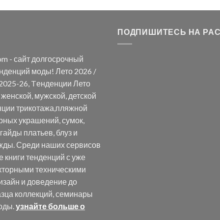
ПОДПИШИТЕСЬ НА РА
om - сайт долгосрочный
нденций моды! Лето 2026 /
2025-26, Tенденции Лето
женской, мужской, детской
нции трикотажа,пляжной
рных украшений, сумок,
 гайды платьев, блуз и
жды. Среди наших сервисов
е книги тенденций с уже
кторными техническими
изайн и доведение до
азца коллекций, семинары
оды.
узнайте больше о