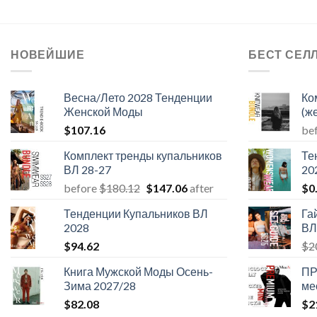
НОВЕЙШИЕ
БЕСТ СЕЛ
Весна/Лето 2028 Тенденции
Ко
Женской Моды
(ж
$
107.16
be
Комплект тренды купальников
Те
ВЛ 28-27
20
Первоначальная
Текущая
before
$
180.12
$
147.06
after
$
0
цена
цена:
Тенденции Купальников ВЛ
Га
составляла
$147.06.
2028
ВЛ
$180.12.
$
94.62
$
2
Книга Мужской Моды Осень-
ПР
Зима 2027/28
ме
$
82.08
$
2