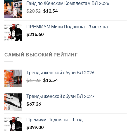
Гайд по Женским Комплектам ВЛ 2026
Первоначальная
Текущая
$
20.52
$
12.54
цена
цена:
составляла
$12.54.
ПРЕМИУМ Мини Подписка - 3 месяца
$20.52.
$
216.60
САМЫЙ ВЫСОКИЙ РЕЙТИНГ
Тренды женской обуви ВЛ 2026
Первоначальная
Текущая
$
67.26
$
12.54
цена
цена:
составляла
$12.54.
Тренды женской обуви ВЛ 2027
$67.26.
$
67.26
Премиум Подписка - 1 год
$
399.00