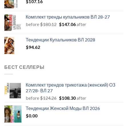
$
107.16
Комплект тренды купальников ВЛ 28-27
Первоначальная
Текущая
before
$
180.12
$
147.06
after
цена
цена:
составляла
$147.06.
Тенденции Купальников ВЛ 2028
$180.12.
$
94.62
БЕСТ СЕЛЛЕРЫ
Комплект трендов трикотажа (женский) ОЗ
27/28- ВЛ 27
Первоначальная
Текущая
before
$
124.26
$
108.30
after
цена
цена:
Тенденции Женской Моды ВЛ 2026
составляла
$108.30.
$
0.00
$124.26.