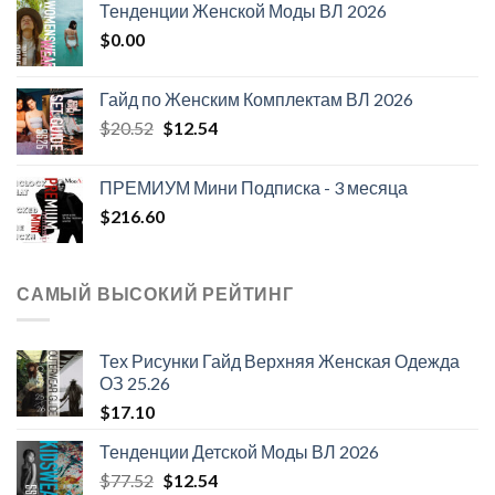
Тенденции Женской Моды ВЛ 2026
составляла
$108.30.
$
0.00
$124.26.
Гайд по Женским Комплектам ВЛ 2026
Первоначальная
Текущая
$
20.52
$
12.54
цена
цена:
составляла
$12.54.
ПРЕМИУМ Мини Подписка - 3 месяца
$20.52.
$
216.60
САМЫЙ ВЫСОКИЙ РЕЙТИНГ
Тех Рисунки Гайд Верхняя Женская Одежда
ОЗ 25.26
$
17.10
Тенденции Детской Моды ВЛ 2026
Первоначальная
Текущая
$
77.52
$
12.54