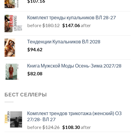
$
107.16
Комплект тренды купальников ВЛ 28-27
Первоначальная
Текущая
before
$
180.12
$
147.06
after
цена
цена:
составляла
$147.06.
Тенденции Купальников ВЛ 2028
$180.12.
$
94.62
Книга Мужской Моды Осень-Зима 2027/28
$
82.08
БЕСТ СЕЛЛЕРЫ
Комплект трендов трикотажа (женский) ОЗ
27/28- ВЛ 27
Первоначальная
Текущая
before
$
124.26
$
108.30
after
цена
цена: