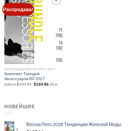
Распродажа!
Add to
wishlist
КНИГИ МОДЫ ВЕСНА-ЛЕТО 2027
Комплект Трендов
Аксессуаров ВЛ 2027
Первоначальная
Текущая
before
$
194.94
$
169.86
after
цена
цена:
составляла
$169.86.
$194.94.
НОВЕЙШИЕ
Весна/Лето 2028 Тенденции Женской Моды