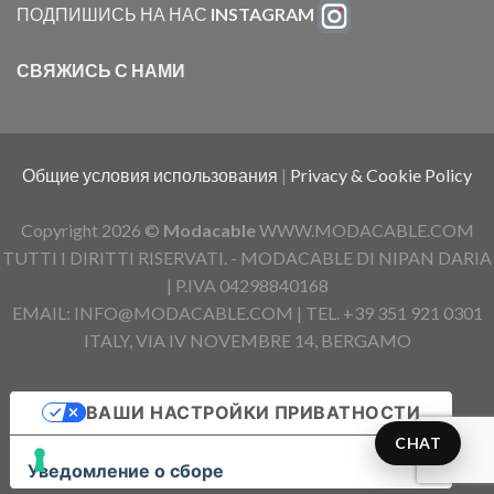
ПОДПИШИСЬ НА НАС
INSTAGRAM
СВЯЖИСЬ С НАМИ
Общие условия использования
|
Privacy & Cookie Policy
Copyright 2026 ©
Modacable
WWW.MODACABLE.COM
TUTTI I DIRITTI RISERVATI. - MODACABLE DI NIPAN DARIA
| P.IVA 04298840168
EMAIL: INFO@MODACABLE.COM | TEL. +39 351 921 0301
ITALY, VIA IV NOVEMBRE 14, BERGAMO
ВАШИ НАСТРОЙКИ ПРИВАТНОСТИ
CHAT
Уведомление о сборе