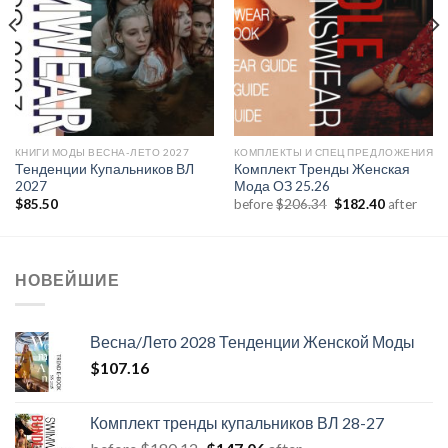
КНИГИ МОДЫ ВЕСНА-ЛЕТО 2027
КОМПЛЕКТЫ И СПЕЦ ПРЕДЛОЖЕНИЯ
Тенденции Купальников ВЛ
Комплект Тренды Женская
2027
Мода ОЗ 25.26
я
я
Первоначальная
Текущая
$
85.50
before
$
206.34
$
182.40
after
цена
цена:
составляла
$182.40.
$206.34.
НОВЕЙШИЕ
Весна/Лето 2028 Тенденции Женской Моды
$
107.16
Комплект тренды купальников ВЛ 28-27
Первоначальная
Текущая