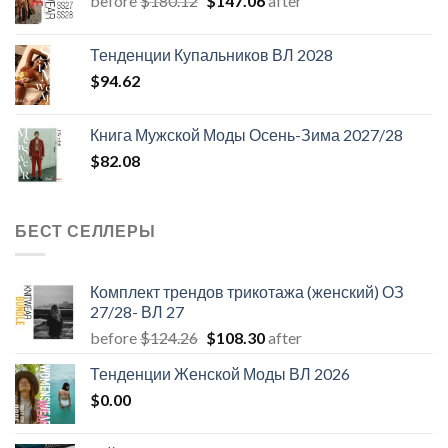
before
$
180.12
$
147.06
after
цена
цена:
составляла
$147.06.
Тенденции Купальников ВЛ 2028
$180.12.
$
94.62
Книга Мужской Моды Осень-Зима 2027/28
$
82.08
БЕСТ СЕЛЛЕРЫ
Комплект трендов трикотажа (женский) ОЗ
27/28- ВЛ 27
Первоначальная
Текущая
before
$
124.26
$
108.30
after
цена
цена:
Тенденции Женской Моды ВЛ 2026
составляла
$108.30.
$
0.00
$124.26.