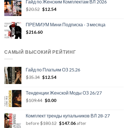
Гайд по Женским Комплектам ВЛ 2026
Первоначальная
Текущая
$
20.52
$
12.54
цена
цена:
составляла
$12.54.
ПРЕМИУМ Мини Подписка - 3 месяца
$20.52.
$
216.60
САМЫЙ ВЫСОКИЙ РЕЙТИНГ
Гайд по Платьям ОЗ 25.26
Первоначальная
Текущая
$
35.34
$
12.54
цена
цена:
составляла
$12.54.
Тенденции Женской Моды ОЗ 26/27
$35.34.
Первоначальная
Текущая
$
109.44
$
0.00
цена
цена:
составляла
$0.00.
Комплект тренды купальников ВЛ 28-27
$109.44.
Первоначальная
Текущая
before
$
180.12
$
147.06
after