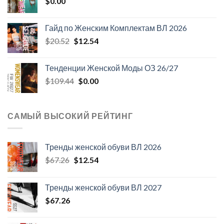
$
0.00
$124.26.
Гайд по Женским Комплектам ВЛ 2026
Первоначальная
Текущая
$
20.52
$
12.54
цена
цена:
составляла
$12.54.
Тенденции Женской Моды ОЗ 26/27
$20.52.
Первоначальная
Текущая
$
109.44
$
0.00
цена
цена:
составляла
$0.00.
$109.44.
САМЫЙ ВЫСОКИЙ РЕЙТИНГ
Тренды женской обуви ВЛ 2026
Первоначальная
Текущая
$
67.26
$
12.54
цена
цена:
составляла
$12.54.
Тренды женской обуви ВЛ 2027
$67.26.
$
67.26