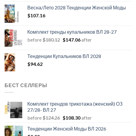
Весна/Лето 2028 Тенденции Женской Моды
$
107.16
Комплект тренды купальников ВЛ 28-27
Первоначальная
Текущая
before
$
180.12
$
147.06
after
цена
цена:
составляла
$147.06.
Тенденции Купальников ВЛ 2028
$180.12.
$
94.62
БЕСТ СЕЛЛЕРЫ
Комплект трендов трикотажа (женский) ОЗ
27/28- ВЛ 27
Первоначальная
Текущая
before
$
124.26
$
108.30
after
цена
цена:
Тенденции Женской Моды ВЛ 2026
составляла
$108.30.