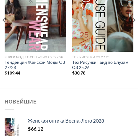
Add to
Add to
wishlist
wishlist
КНИГИ МОДЫ ОСЕНЬ-ЗИМА 2027.28
ТЕХ РИСУНКИ ОЗ 27.28
Тенденции Женской Моды ОЗ
Тех Рисунки Гайд по Блузам
27/28
ОЗ 25.26
$
109.44
$
30.78
НОВЕЙШИЕ
Женская оптика Весна-Лето 2028
$
66.12