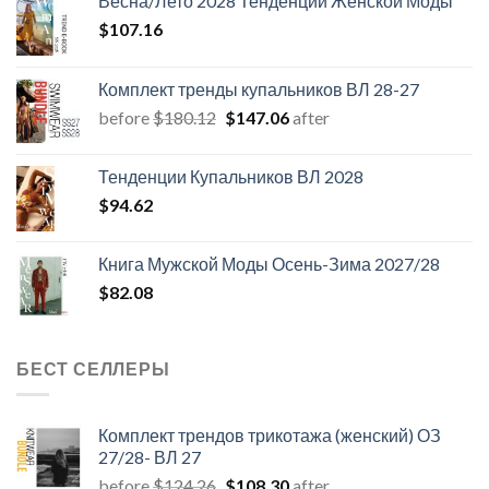
Весна/Лето 2028 Тенденции Женской Моды
$
107.16
Комплект тренды купальников ВЛ 28-27
Первоначальная
Текущая
before
$
180.12
$
147.06
after
цена
цена:
составляла
$147.06.
Тенденции Купальников ВЛ 2028
$180.12.
$
94.62
Книга Мужской Моды Осень-Зима 2027/28
$
82.08
БЕСТ СЕЛЛЕРЫ
Комплект трендов трикотажа (женский) ОЗ
27/28- ВЛ 27
Первоначальная
Текущая
before
$
124.26
$
108.30
after