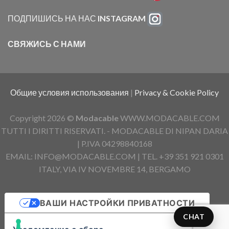
ПОДПИШИСЬ НА НАС
INSTAGRAM
СВЯЖИСЬ С НАМИ
Общие условия использования
|
Privacy & Cookie Policy
Copyright 2026 ©
Modacable
WWW.MODACABLE.COM
TUTTI I DIRITTI RISERVATI. - MODACABLE DI NIPAN DARIA
| P.IVA 04298840168
EMAIL: INFO@MODACABLE.COM | TEL. +39 351 921 0301
ITALY, VIA IV NOVEMBRE 14, BERGAMO
ВАШИ НАСТРОЙКИ ПРИВАТНОСТИ
CHAT