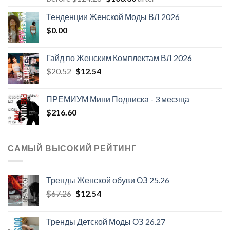
цена
цена:
Тенденции Женской Моды ВЛ 2026
составляла
$108.30.
$
0.00
$124.26.
Гайд по Женским Комплектам ВЛ 2026
Первоначальная
Текущая
$
20.52
$
12.54
цена
цена:
составляла
$12.54.
ПРЕМИУМ Мини Подписка - 3 месяца
$20.52.
$
216.60
САМЫЙ ВЫСОКИЙ РЕЙТИНГ
Тренды Женской обуви ОЗ 25.26
Первоначальная
Текущая
$
67.26
$
12.54
цена
цена:
составляла
$12.54.
Тренды Детской Моды ОЗ 26.27
$67.26.