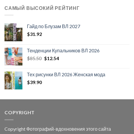
САМЫЙ ВЫСОКИЙ РЕЙТИНГ
Гайд по Блузам ВЛ 2027
$
31.92
Тенденции Купальников ВЛ 2026
Первоначальная
Текущая
$
85.50
$
12.54
цена
цена:
составляла
$12.54.
Тех рисунки ВЛ 2026 Женская мода
$85.50.
$
39.90
COPYRIGHT
Copyright Фотографий-вдохновения этого сайта