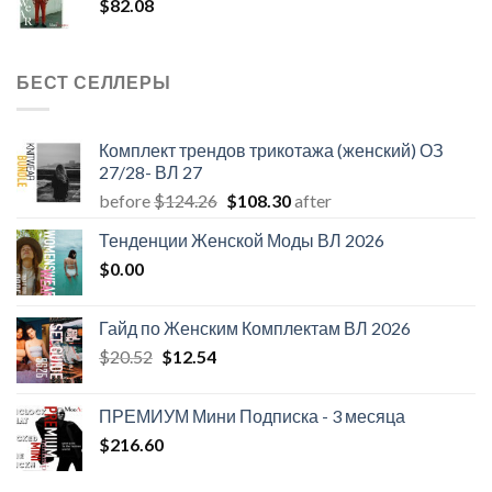
$
82.08
БЕСТ СЕЛЛЕРЫ
Комплект трендов трикотажа (женский) ОЗ
27/28- ВЛ 27
Первоначальная
Текущая
before
$
124.26
$
108.30
after
цена
цена:
Тенденции Женской Моды ВЛ 2026
составляла
$108.30.
$
0.00
$124.26.
Гайд по Женским Комплектам ВЛ 2026
Первоначальная
Текущая
$
20.52
$
12.54
цена
цена:
составляла
$12.54.
ПРЕМИУМ Мини Подписка - 3 месяца
$20.52.
$
216.60