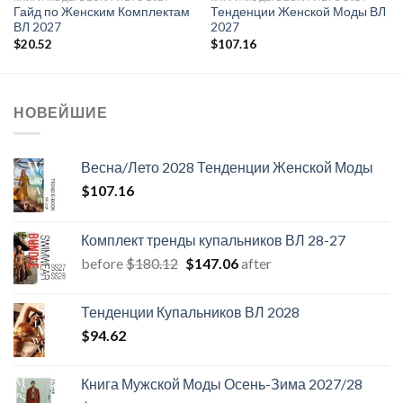
Гайд по Женским Комплектам
Тенденции Женской Моды ВЛ
ВЛ 2027
2027
$
20.52
$
107.16
НОВЕЙШИЕ
Весна/Лето 2028 Тенденции Женской Моды
$
107.16
Комплект тренды купальников ВЛ 28-27
Первоначальная
Текущая
before
$
180.12
$
147.06
after
цена
цена:
составляла
$147.06.
Тенденции Купальников ВЛ 2028
$180.12.
$
94.62
Книга Мужской Моды Осень-Зима 2027/28