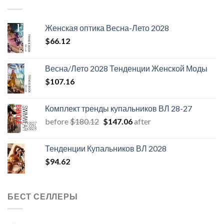
Женская оптика Весна-Лето 2028
$
66.12
Весна/Лето 2028 Тенденции Женской Моды
$
107.16
Комплект тренды купальников ВЛ 28-27
Первоначальная
Текущая
before
$
180.12
$
147.06
after
цена
цена:
составляла
$147.06.
Тенденции Купальников ВЛ 2028
$180.12.
$
94.62
БЕСТ СЕЛЛЕРЫ