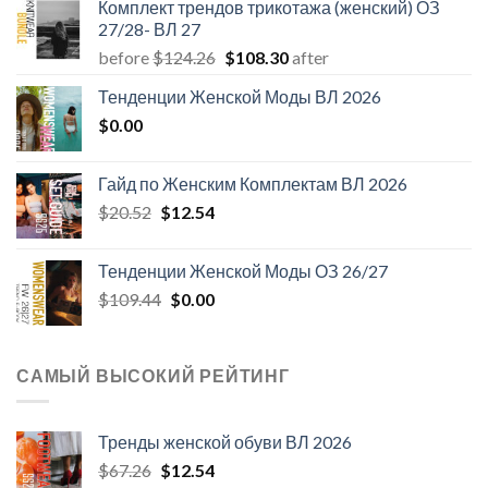
Комплект трендов трикотажа (женский) ОЗ
27/28- ВЛ 27
Первоначальная
Текущая
before
$
124.26
$
108.30
after
цена
цена:
Тенденции Женской Моды ВЛ 2026
составляла
$108.30.
$
0.00
$124.26.
Гайд по Женским Комплектам ВЛ 2026
Первоначальная
Текущая
$
20.52
$
12.54
цена
цена:
составляла
$12.54.
Тенденции Женской Моды ОЗ 26/27
$20.52.
Первоначальная
Текущая
$
109.44
$
0.00
цена
цена:
составляла
$0.00.
$109.44.
САМЫЙ ВЫСОКИЙ РЕЙТИНГ
Тренды женской обуви ВЛ 2026
Первоначальная
Текущая
$
67.26
$
12.54