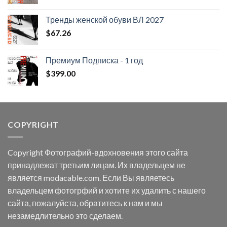
цена
цена:
составляла
$12.54.
Тренды женской обуви ВЛ 2027
$67.26.
$
67.26
Премиум Подписка - 1 год
$
399.00
COPYRIGHT
Copyright Фотографий-вдохновения этого сайта
принадлежат третьим лицам. Их владельцем не
является modacable.com. Если Вы являетесь
владельцем фотогрфий и хотите их удалить с нашего
сайта, пожалуйста, обратитесь к нам и мы
незамедлительно это сделаем.