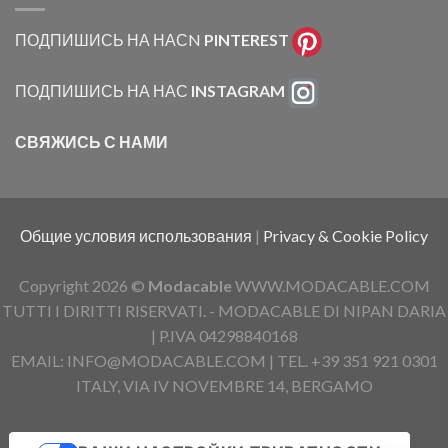
ПОДПИШИСЬ НА НАСN
PINTEREST
ПОДПИШИСЬ НА НАС
INSTAGRAM
СВЯЖИСЬ С НАМИ
Общие условия использования
|
Privacy & Cookie Policy
Copyright 2026 ©
Modacable
WWW.MODACABLE.COM
TUTTI I DIRITTI RISERVATI. - MODACABLE DI NIPAN DARIA
| P.IVA 04298840168
EMAIL: INFO@MODACABLE.COM | TEL. +39 351 921 0301
ITALY, VIA IV NOVEMBRE 14, BERGAMO