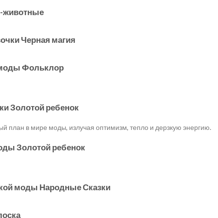
о-животные
вочки Черная магия
 моды Фольклор
ки Золотой ребенок
ый план в мире моды, излучая оптимизм, тепло и дерзкую энергию.
моды Золотой ребенок
ской моды Народные Сказки
лоска