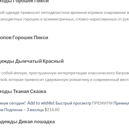
 моды Горошек Пикси
тской одежде привносит неподвластное времени игривое очарование 
разноцветных горошин и асимметричных, словно нарисованных от р
топов Горошек Пикси
 одежды Дымчатый Красный
т собой мягкую, приглушенную интерпретацию классического багров
ткой, которая привносит сдержанную романтику и современный винт
моды Тканая Сказка
иум сегодня!
Add to wishlist
Быстрый просмотр
ПРЕМИУМ
Премиум
 Подписка – 3 месяца
$216.60
 одежды Дикая лошадка