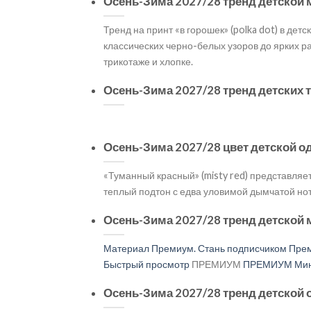
Осень-Зима 2027/28 тренд детской
Тренд на принт «в горошек» (polka dot) в де
классических черно-белых узоров до ярких 
трикотаже и хлопке.
Осень-Зима 2027/28 тренд детских 
Осень-Зима 2027/28 цвет детской
«Туманный красный» (misty red) представляе
теплый подтон с едва уловимой дымчатой но
Осень-Зима 2027/28 тренд детской 
Материал Премиум. Стань подписчиком Прем
Быстрый просмотр
ПРЕМИУМ
ПРЕМИУМ Мини
Осень-Зима 2027/28 тренд детской